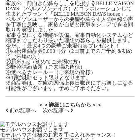
家族の「前向きな暮らし」を応援するBELLE MAISON
DAYS （ベルメゾンデイズ）とコラボレーションして
生まれたブランド「BELLE MAISON DAYS house」。
ベルメゾンユーザーからの要望や暮らす人の目線の声
を丁寧に反映し、家族が自然と家事をシェアできる間
取りを実現しました。
家事を楽にする機能や設備、家事自動化システムなど
細部までこだわり抜いた理想の暮らしを提供します。
今だけ！最大4つの豪華ご来場特典プレゼント！
①西松屋商品券5,000円分（2日前までのご予約＆初め
てご来場の方）
②新米5kg（初めてご来場の方）
③野菜詰め放題（ご来場の皆様）
④選べるカレールー（ご来場の皆様）
※1家族様1セット限りとなります。
※商品券は、在庫の関係上後日郵送にてお渡しになる
可能性がございます。予めご了承ください。
＞＞詳細はこちらから＜＜
前の記事へ
次の記事へ
モデルハウスお譲りします
モデルハウス仕様のお家を手に入れるチャンス！