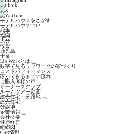
モデルハウスをさがす
モデルハウスTOP
熊本
福岡
大分
佐賀
鹿児島
千葉
Lib Workとは
数字で見るリブワークの家づくり
コストパフォーマンス
家ができるまでの流れ
ご購入者様の声
オーナーズクラブ
ルームツアー動画
建売住宅・分譲地
建売住宅
分譲地
企業情報
会社概要
健康経営
組織図
CSR情報