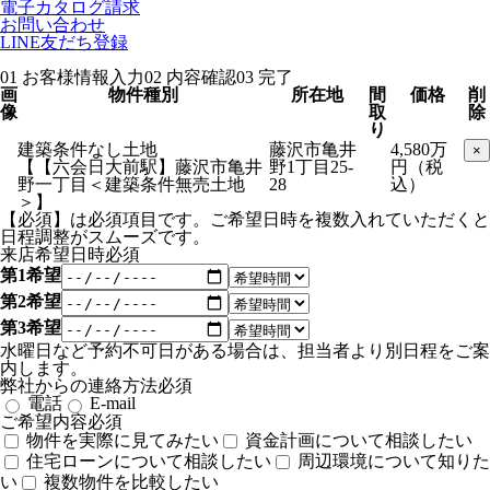
電子カタログ請求
お問い合わせ
LINE友だち登録
01 お客様情報入力
02 内容確認
03 完了
画
物件種別
所在地
間
価格
削
像
取
除
り
建築条件なし土地
藤沢市亀井
4,580万
×
【【六会日⼤前駅】藤沢市亀井
野1丁目25-
円（税
野一丁目＜建築条件無売土地
28
込）
＞】
【必須】は必須項目です。ご希望日時を複数入れていただくと
日程調整がスムーズです。
来店希望日時
必須
第1希望
第2希望
第3希望
水曜日など予約不可日がある場合は、担当者より別日程をご案
内します。
弊社からの連絡方法
必須
電話
E-mail
ご希望内容
必須
物件を実際に見てみたい
資金計画について相談したい
住宅ローンについて相談したい
周辺環境について知りた
い
複数物件を比較したい