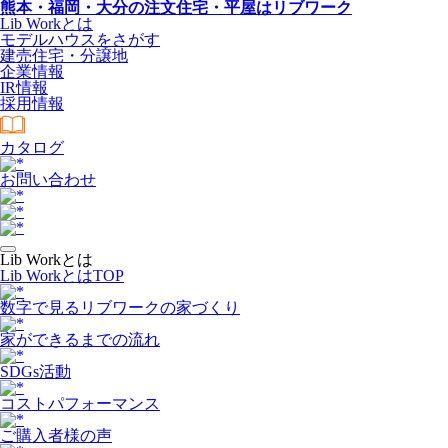
熊本・福岡・大分の注文住宅・平屋はリブワーク
Lib Workとは
モデルハウスをさがす
建売住宅・分譲地
企業情報
IR情報
採用情報
カタログ
お問い合わせ
Lib Workとは
Lib WorkとはTOP
数字で⾒るリブワークの家づくり
家ができるまでの流れ
SDGs活動
コストパフォーマンス
ご購入者様の声