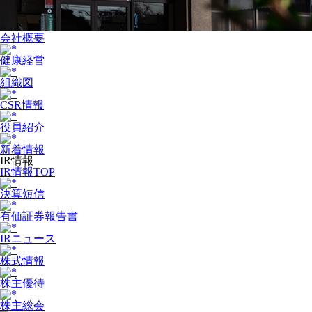
会社概要
健康経営
組織図
CSR情報
役員紹介
新着情報
IR情報
IR情報TOP
決算短信
有価証券報告書
IRニュース
株式情報
株主優待
株主総会