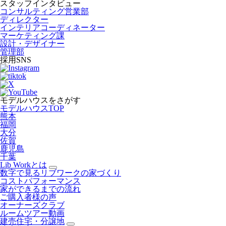
スタッフインタビュー
コンサルティング営業部
ディレクター
インテリアコーディネーター
マーケティング課
設計・デザイナー
管理部
採用SNS
モデルハウスをさがす
モデルハウスTOP
熊本
福岡
大分
佐賀
鹿児島
千葉
Lib Workとは
数字で見るリブワークの家づくり
コストパフォーマンス
家ができるまでの流れ
ご購入者様の声
オーナーズクラブ
ルームツアー動画
建売住宅・分譲地