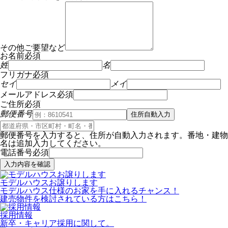
その他ご要望など
お名前
必須
姓
名
フリガナ
必須
セイ
メイ
メールアドレス
必須
ご住所
必須
郵便番号
住所自動入力
郵便番号を入力すると、住所が自動入力されます。番地・建物
名は追加入力してください。
電話番号
必須
入力内容を確認
モデルハウスお譲りします
モデルハウス仕様のお家を手に入れるチャンス！
建売物件を検討されている方はこちら！
採用情報
新卒・キャリア採用に関して。