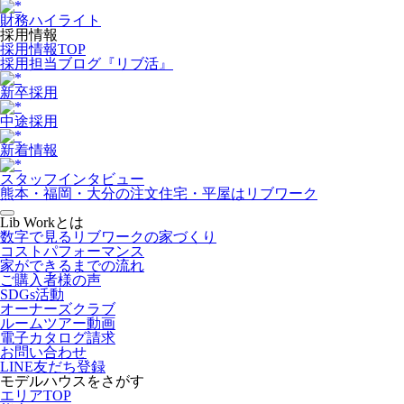
財務ハイライト
採用情報
採用情報TOP
採用担当ブログ『リブ活』
新卒採用
中途採用
新着情報
スタッフインタビュー
熊本・福岡・大分の注文住宅・平屋はリブワーク
Lib Workとは
数字で見るリブワークの家づくり
コストパフォーマンス
家ができるまでの流れ
ご購入者様の声
SDGs活動
オーナーズクラブ
ルームツアー動画
電子カタログ請求
お問い合わせ
LINE友だち登録
モデルハウスをさがす
エリアTOP