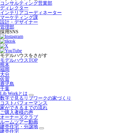
コンサルティング営業部
ディレクター
インテリアコーディネーター
マーケティング課
設計・デザイナー
管理部
採用SNS
モデルハウスをさがす
モデルハウスTOP
熊本
福岡
大分
佐賀
鹿児島
千葉
Lib Workとは
数字で見るリブワークの家づくり
コストパフォーマンス
家ができるまでの流れ
ご購入者様の声
オーナーズクラブ
ルームツアー動画
建売住宅・分譲地
建売住宅