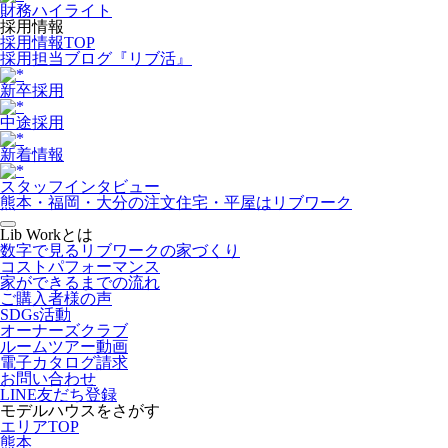
財務ハイライト
採用情報
採用情報TOP
採用担当ブログ『リブ活』
新卒採用
中途採用
新着情報
スタッフインタビュー
熊本・福岡・大分の注文住宅・平屋はリブワーク
Lib Workとは
数字で見るリブワークの家づくり
コストパフォーマンス
家ができるまでの流れ
ご購入者様の声
SDGs活動
オーナーズクラブ
ルームツアー動画
電子カタログ請求
お問い合わせ
LINE友だち登録
モデルハウスをさがす
エリアTOP
熊本