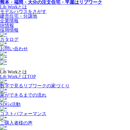
熊本・福岡・大分の注文住宅・平屋はリブワーク
Lib Workとは
モデルハウスをさがす
建売住宅・分譲地
企業情報
IR情報
採用情報
カタログ
お問い合わせ
Lib Workとは
Lib WorkとはTOP
数字で⾒るリブワークの家づくり
家ができるまでの流れ
SDGs活動
コストパフォーマンス
ご購入者様の声