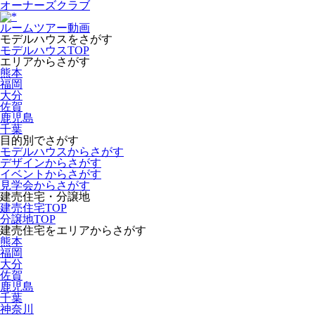
オーナーズクラブ
ルームツアー動画
モデルハウスをさがす
モデルハウスTOP
エリアからさがす
熊本
福岡
大分
佐賀
鹿児島
千葉
目的別でさがす
モデルハウスからさがす
デザインからさがす
イベントからさがす
見学会からさがす
建売住宅・分譲地
建売住宅TOP
分譲地TOP
建売住宅をエリアからさがす
熊本
福岡
大分
佐賀
鹿児島
千葉
神奈川