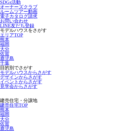
SDGs活動
オーナーズクラブ
ルームツアー動画
電子カタログ請求
お問い合わせ
LINE友だち登録
モデルハウスをさがす
エリアTOP
熊本
福岡
大分
佐賀
鹿児島
千葉
目的別でさがす
モデルハウスからさがす
デザインからさがす
イベントからさがす
見学会からさがす
建売住宅・分譲地
建売住宅TOP
熊本
福岡
大分
佐賀
鹿児島