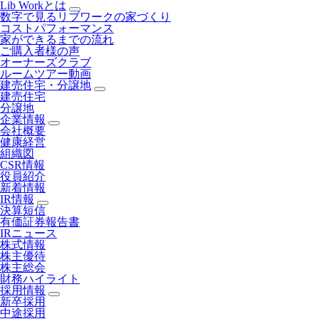
Lib Workとは
数字で見るリブワークの家づくり
コストパフォーマンス
家ができるまでの流れ
ご購入者様の声
オーナーズクラブ
ルームツアー動画
建売住宅・分譲地
建売住宅
分譲地
企業情報
会社概要
健康経営
組織図
CSR情報
役員紹介
新着情報
IR情報
決算短信
有価証券報告書
IRニュース
株式情報
株主優待
株主総会
財務ハイライト
採用情報
新卒採用
中途採用