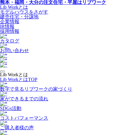
熊本・福岡・大分の注文住宅・平屋はリブワーク
Lib Workとは
モデルハウスをさがす
建売住宅・分譲地
企業情報
IR情報
採用情報
カタログ
お問い合わせ
Lib Workとは
Lib WorkとはTOP
数字で⾒るリブワークの家づくり
家ができるまでの流れ
SDGs活動
コストパフォーマンス
ご購入者様の声