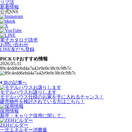
リブ活
新着情報
公式SNS
電子カタログ請求
お問い合わせ
LINE友だち登録
PICK UP
おすすめ情報
2026.05.31
89c4edd6ebd4a7a42e9e0e38c0c9fb7c
前の記事へ
モデルハウスお譲りします
モデルハウス仕様のお家を手に入れるチャンス！
建売物件を検討されている方はこちら！
採用情報
新卒・キャリア採用に関して。
ZEHビルダー
一次エネルギー消費量