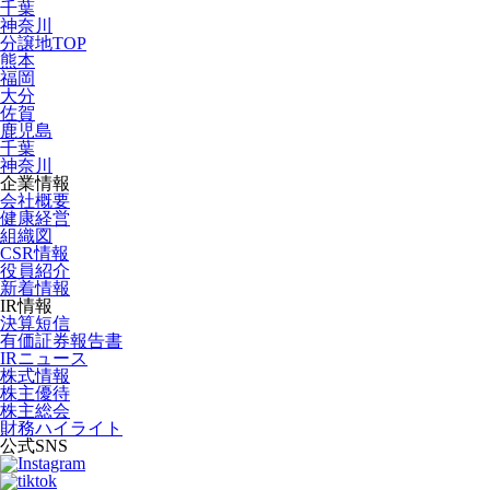
千葉
神奈川
分譲地TOP
熊本
福岡
大分
佐賀
鹿児島
千葉
神奈川
企業情報
会社概要
健康経営
組織図
CSR情報
役員紹介
新着情報
IR情報
決算短信
有価証券報告書
IRニュース
株式情報
株主優待
株主総会
財務ハイライト
公式SNS