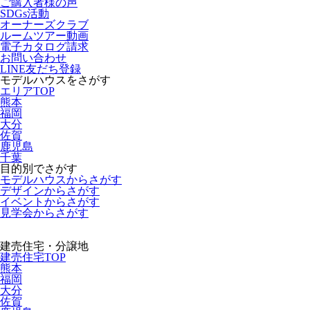
ご購入者様の声
SDGs活動
オーナーズクラブ
ルームツアー動画
電子カタログ請求
お問い合わせ
LINE友だち登録
モデルハウスをさがす
エリアTOP
熊本
福岡
大分
佐賀
鹿児島
千葉
目的別でさがす
モデルハウスからさがす
デザインからさがす
イベントからさがす
見学会からさがす
建売住宅・分譲地
建売住宅TOP
熊本
福岡
大分
佐賀