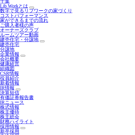
千葉
Lib Workとは
数字で見るリブワークの家づくり
コストパフォーマンス
家ができるまでの流れ
ご購入者様の声
オーナーズクラブ
ルームツアー動画
建売住宅・分譲地
建売住宅
分譲地
企業情報
会社概要
健康経営
組織図
CSR情報
役員紹介
新着情報
IR情報
決算短信
有価証券報告書
IRニュース
株式情報
株主優待
株主総会
財務ハイライト
採用情報
新卒採用