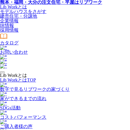
熊本・福岡・大分の注文住宅・平屋はリブワーク
Lib Workとは
モデルハウスをさがす
建売住宅・分譲地
企業情報
IR情報
採用情報
カタログ
お問い合わせ
Lib Workとは
Lib WorkとはTOP
数字で⾒るリブワークの家づくり
家ができるまでの流れ
SDGs活動
コストパフォーマンス
ご購入者様の声