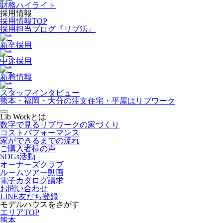
財務ハイライト
採用情報
採用情報TOP
採用担当ブログ『リブ活』
新卒採用
中途採用
新着情報
スタッフインタビュー
熊本・福岡・大分の注文住宅・平屋はリブワーク
Lib Workとは
数字で見るリブワークの家づくり
コストパフォーマンス
家ができるまでの流れ
ご購入者様の声
SDGs活動
オーナーズクラブ
ルームツアー動画
電子カタログ請求
お問い合わせ
LINE友だち登録
モデルハウスをさがす
エリアTOP
熊本