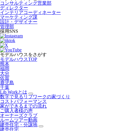
コンサルティング営業部
ディレクター
インテリアコーディネーター
マーケティング課
設計・デザイナー
管理部
採用SNS
モデルハウスをさがす
モデルハウスTOP
熊本
福岡
大分
佐賀
鹿児島
千葉
Lib Workとは
数字で見るリブワークの家づくり
コストパフォーマンス
家ができるまでの流れ
ご購入者様の声
オーナーズクラブ
ルームツアー動画
建売住宅・分譲地
建売住宅