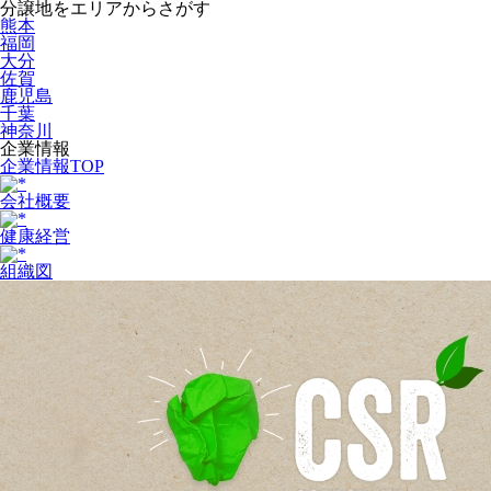
分譲地をエリアからさがす
熊本
福岡
大分
佐賀
鹿児島
千葉
神奈川
企業情報
企業情報TOP
会社概要
健康経営
組織図