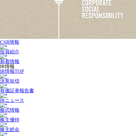
CSR情報
役員紹介
新着情報
IR情報
IR情報TOP
決算短信
有価証券報告書
IRニュース
株式情報
株主優待
株主総会