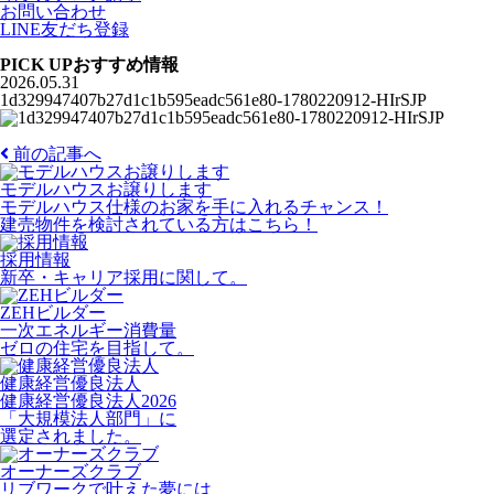
お問い合わせ
LINE友だち登録
PICK UP
おすすめ情報
2026.05.31
1d329947407b27d1c1b595eadc561e80-1780220912-HIrSJP
前の記事へ
モデルハウスお譲りします
モデルハウス仕様のお家を手に入れるチャンス！
建売物件を検討されている方はこちら！
採用情報
新卒・キャリア採用に関して。
ZEHビルダー
一次エネルギー消費量
ゼロの住宅を目指して。
健康経営優良法人
健康経営優良法人2026
「大規模法人部門」に
選定されました。
オーナーズクラブ
リブワークで叶えた夢には