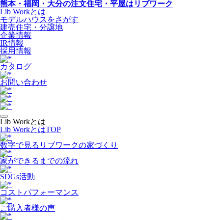
熊本・福岡・大分の注文住宅・平屋はリブワーク
Lib Workとは
モデルハウスをさがす
建売住宅・分譲地
企業情報
IR情報
採用情報
カタログ
お問い合わせ
Lib Workとは
Lib WorkとはTOP
数字で⾒るリブワークの家づくり
家ができるまでの流れ
SDGs活動
コストパフォーマンス
ご購入者様の声