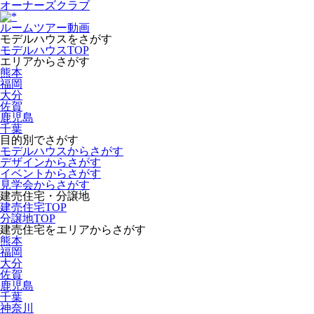
オーナーズクラブ
ルームツアー動画
モデルハウスをさがす
モデルハウスTOP
エリアからさがす
熊本
福岡
大分
佐賀
鹿児島
千葉
目的別でさがす
モデルハウスからさがす
デザインからさがす
イベントからさがす
見学会からさがす
建売住宅・分譲地
建売住宅TOP
分譲地TOP
建売住宅をエリアからさがす
熊本
福岡
大分
佐賀
鹿児島
千葉
神奈川