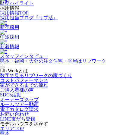
財務ハイライト
採用情報
採用情報TOP
採用担当ブログ『リブ活』
新卒採用
中途採用
新着情報
スタッフインタビュー
熊本・福岡・大分の注文住宅・平屋はリブワーク
Lib Workとは
数字で見るリブワークの家づくり
コストパフォーマンス
家ができるまでの流れ
ご購入者様の声
SDGs活動
オーナーズクラブ
ルームツアー動画
電子カタログ請求
お問い合わせ
LINE友だち登録
モデルハウスをさがす
エリアTOP
熊本