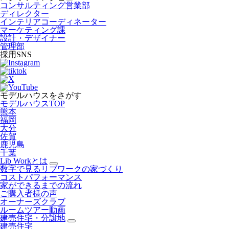
コンサルティング営業部
ディレクター
インテリアコーディネーター
マーケティング課
設計・デザイナー
管理部
採用SNS
モデルハウスをさがす
モデルハウスTOP
熊本
福岡
大分
佐賀
鹿児島
千葉
Lib Workとは
数字で見るリブワークの家づくり
コストパフォーマンス
家ができるまでの流れ
ご購入者様の声
オーナーズクラブ
ルームツアー動画
建売住宅・分譲地
建売住宅