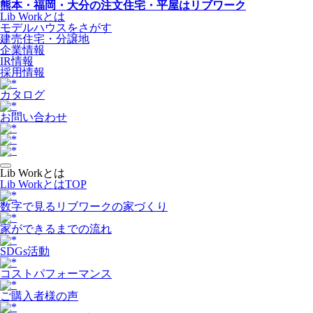
熊本・福岡・大分の注文住宅・平屋はリブワーク
Lib Workとは
モデルハウスをさがす
建売住宅・分譲地
企業情報
IR情報
採用情報
カタログ
お問い合わせ
Lib Workとは
Lib WorkとはTOP
数字で⾒るリブワークの家づくり
家ができるまでの流れ
SDGs活動
コストパフォーマンス
ご購入者様の声