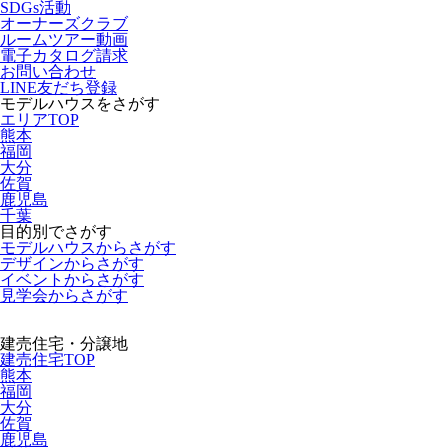
SDGs活動
オーナーズクラブ
ルームツアー動画
電子カタログ請求
お問い合わせ
LINE友だち登録
モデルハウスをさがす
エリアTOP
熊本
福岡
大分
佐賀
鹿児島
千葉
目的別でさがす
モデルハウスからさがす
デザインからさがす
イベントからさがす
見学会からさがす
建売住宅・分譲地
建売住宅TOP
熊本
福岡
大分
佐賀
鹿児島