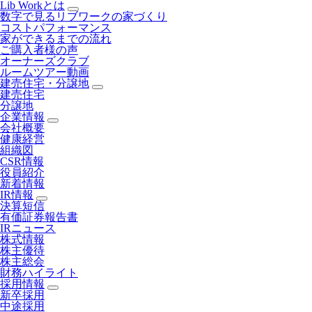
Lib Workとは
数字で見るリブワークの家づくり
コストパフォーマンス
家ができるまでの流れ
ご購入者様の声
オーナーズクラブ
ルームツアー動画
建売住宅・分譲地
建売住宅
分譲地
企業情報
会社概要
健康経営
組織図
CSR情報
役員紹介
新着情報
IR情報
決算短信
有価証券報告書
IRニュース
株式情報
株主優待
株主総会
財務ハイライト
採用情報
新卒採用
中途採用