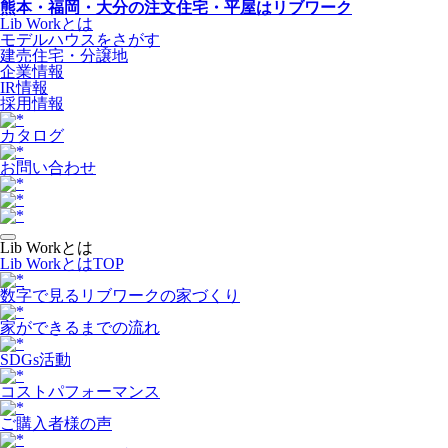
熊本・福岡・大分の注文住宅・平屋はリブワーク
Lib Workとは
モデルハウスをさがす
建売住宅・分譲地
企業情報
IR情報
採用情報
カタログ
お問い合わせ
Lib Workとは
Lib WorkとはTOP
数字で⾒るリブワークの家づくり
家ができるまでの流れ
SDGs活動
コストパフォーマンス
ご購入者様の声