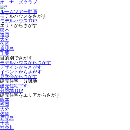
オーナーズクラブ
ルームツアー動画
モデルハウスをさがす
モデルハウスTOP
エリアからさがす
熊本
福岡
大分
佐賀
鹿児島
千葉
目的別でさがす
モデルハウスからさがす
デザインからさがす
イベントからさがす
見学会からさがす
建売住宅・分譲地
建売住宅TOP
分譲地TOP
建売住宅をエリアからさがす
熊本
福岡
大分
佐賀
鹿児島
千葉
神奈川