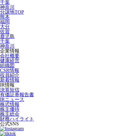
千葉
神奈川
分譲地TOP
熊本
福岡
大分
佐賀
鹿児島
千葉
神奈川
企業情報
会社概要
健康経営
組織図
CSR情報
役員紹介
新着情報
IR情報
決算短信
有価証券報告書
IRニュース
株式情報
株主優待
株主総会
財務ハイライト
公式SNS