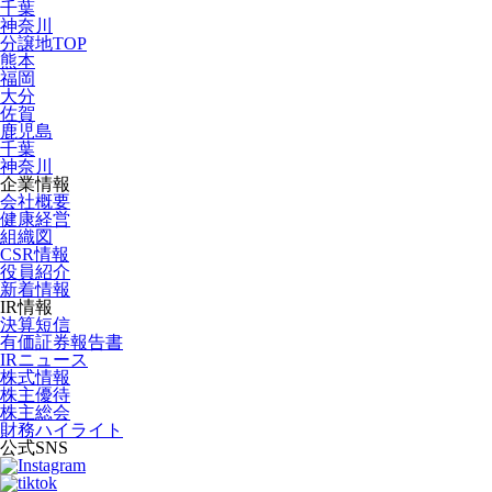
千葉
神奈川
分譲地TOP
熊本
福岡
大分
佐賀
鹿児島
千葉
神奈川
企業情報
会社概要
健康経営
組織図
CSR情報
役員紹介
新着情報
IR情報
決算短信
有価証券報告書
IRニュース
株式情報
株主優待
株主総会
財務ハイライト
公式SNS