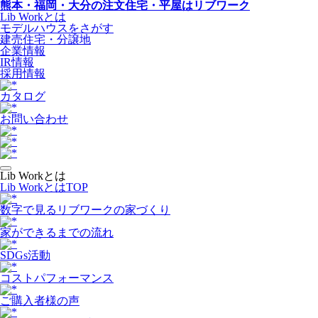
熊本・福岡・大分の注文住宅・平屋はリブワーク
Lib Workとは
モデルハウスをさがす
建売住宅・分譲地
企業情報
IR情報
採用情報
カタログ
お問い合わせ
Lib Workとは
Lib WorkとはTOP
数字で⾒るリブワークの家づくり
家ができるまでの流れ
SDGs活動
コストパフォーマンス
ご購入者様の声