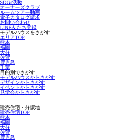
SDGs活動
オーナーズクラブ
ルームツアー動画
電子カタログ請求
お問い合わせ
LINE友だち登録
モデルハウスをさがす
エリアTOP
熊本
福岡
大分
佐賀
鹿児島
千葉
目的別でさがす
モデルハウスからさがす
デザインからさがす
イベントからさがす
見学会からさがす
建売住宅・分譲地
建売住宅TOP
熊本
福岡
大分
佐賀
鹿児島