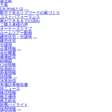
鹿児島
千葉
Lib Workとは
数字で見るリブワークの家づくり
コストパフォーマンス
家ができるまでの流れ
ご購入者様の声
オーナーズクラブ
ルームツアー動画
建売住宅・分譲地
建売住宅
分譲地
企業情報
会社概要
健康経営
組織図
CSR情報
役員紹介
新着情報
IR情報
決算短信
有価証券報告書
IRニュース
株式情報
株主優待
株主総会
財務ハイライト
採用情報