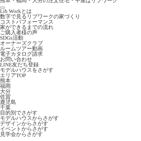
熊本・福岡・大分の注文住宅・平屋はリブワーク
Lib Workとは
数字で見るリブワークの家づくり
コストパフォーマンス
家ができるまでの流れ
ご購入者様の声
SDGs活動
オーナーズクラブ
ルームツアー動画
電子カタログ請求
お問い合わせ
LINE友だち登録
モデルハウスをさがす
エリアTOP
熊本
福岡
大分
佐賀
鹿児島
千葉
目的別でさがす
モデルハウスからさがす
デザインからさがす
イベントからさがす
見学会からさがす