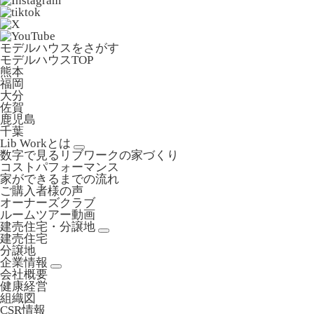
モデルハウスをさがす
モデルハウスTOP
熊本
福岡
大分
佐賀
鹿児島
千葉
Lib Workとは
数字で見るリブワークの家づくり
コストパフォーマンス
家ができるまでの流れ
ご購入者様の声
オーナーズクラブ
ルームツアー動画
建売住宅・分譲地
建売住宅
分譲地
企業情報
会社概要
健康経営
組織図
CSR情報