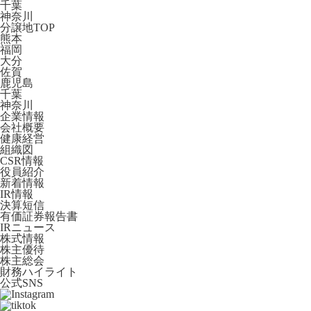
千葉
神奈川
分譲地TOP
熊本
福岡
大分
佐賀
鹿児島
千葉
神奈川
企業情報
会社概要
健康経営
組織図
CSR情報
役員紹介
新着情報
IR情報
決算短信
有価証券報告書
IRニュース
株式情報
株主優待
株主総会
財務ハイライト
公式SNS