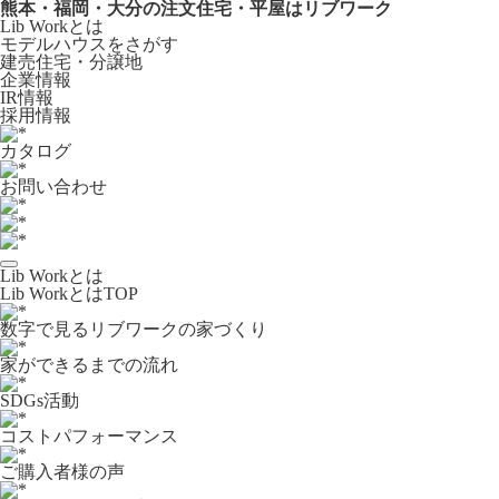
熊本・福岡・大分の注文住宅・平屋はリブワーク
Lib Workとは
モデルハウスをさがす
建売住宅・分譲地
企業情報
IR情報
採用情報
カタログ
お問い合わせ
Lib Workとは
Lib WorkとはTOP
数字で⾒るリブワークの家づくり
家ができるまでの流れ
SDGs活動
コストパフォーマンス
ご購入者様の声