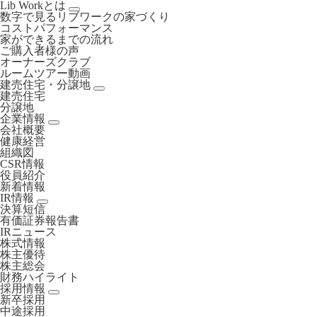
Lib Workとは
数字で見るリブワークの家づくり
コストパフォーマンス
家ができるまでの流れ
ご購入者様の声
オーナーズクラブ
ルームツアー動画
建売住宅・分譲地
建売住宅
分譲地
企業情報
会社概要
健康経営
組織図
CSR情報
役員紹介
新着情報
IR情報
決算短信
有価証券報告書
IRニュース
株式情報
株主優待
株主総会
財務ハイライト
採用情報
新卒採用
中途採用