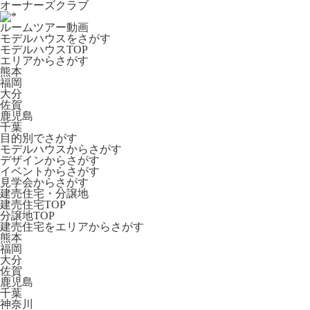
オーナーズクラブ
ルームツアー動画
モデルハウスをさがす
モデルハウスTOP
エリアからさがす
熊本
福岡
大分
佐賀
鹿児島
千葉
目的別でさがす
モデルハウスからさがす
デザインからさがす
イベントからさがす
見学会からさがす
建売住宅・分譲地
建売住宅TOP
分譲地TOP
建売住宅をエリアからさがす
熊本
福岡
大分
佐賀
鹿児島
千葉
神奈川