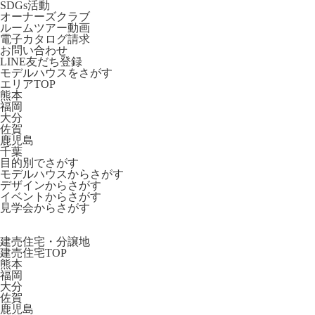
SDGs活動
オーナーズクラブ
ルームツアー動画
電子カタログ請求
お問い合わせ
LINE友だち登録
モデルハウスをさがす
エリアTOP
熊本
福岡
大分
佐賀
鹿児島
千葉
目的別でさがす
モデルハウスからさがす
デザインからさがす
イベントからさがす
見学会からさがす
建売住宅・分譲地
建売住宅TOP
熊本
福岡
大分
佐賀
鹿児島