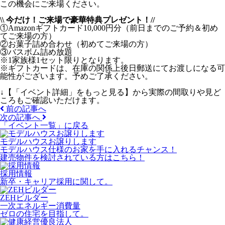
この機会にご来場ください。
\\ 今だけ！ご来場で豪華特典プレゼント！//
①Amazonギフトカード10,000円分（前日までのご予約＆初め
てご来場の方）
②お菓子詰め合わせ（初めてご来場の方）
③バスボム詰め放題
※1家族様1セット限りとなります。
※ギフトカードは、在庫の関係上後日郵送にてお渡しになる可
能性がございます。予めご了承ください。
↓【「イベント詳細」をもっと見る】から実際の間取りや見ど
ころもご確認いただけます。
前の記事へ
次の記事へ
「イベント一覧」
に戻る
モデルハウスお譲りします
モデルハウス仕様のお家を手に入れるチャンス！
建売物件を検討されている方はこちら！
採用情報
新卒・キャリア採用に関して。
ZEHビルダー
一次エネルギー消費量
ゼロの住宅を目指して。