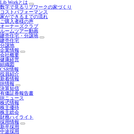
Lib Workとは
数字で見るリブワークの家づくり
コストパフォーマンス
家ができるまでの流れ
ご購入者様の声
オーナーズクラブ
ルームツアー動画
建売住宅・分譲地
建売住宅
分譲地
企業情報
会社概要
健康経営
組織図
CSR情報
役員紹介
新着情報
IR情報
決算短信
有価証券報告書
IRニュース
株式情報
株主優待
株主総会
財務ハイライト
採用情報
新卒採用
中途採用