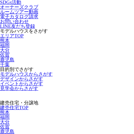
SDGs活動
オーナーズクラブ
ルームツアー動画
電子カタログ請求
お問い合わせ
LINE友だち登録
モデルハウスをさがす
エリアTOP
熊本
福岡
大分
佐賀
鹿児島
千葉
目的別でさがす
モデルハウスからさがす
デザインからさがす
イベントからさがす
見学会からさがす
建売住宅・分譲地
建売住宅TOP
熊本
福岡
大分
佐賀
鹿児島