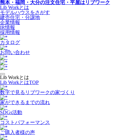
熊本・福岡・大分の注文住宅・平屋はリブワーク
Lib Workとは
モデルハウスをさがす
建売住宅・分譲地
企業情報
IR情報
採用情報
カタログ
お問い合わせ
Lib Workとは
Lib WorkとはTOP
数字で⾒るリブワークの家づくり
家ができるまでの流れ
SDGs活動
コストパフォーマンス
ご購入者様の声