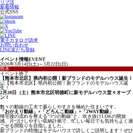
リブ活
新着情報
公式SNS
電子カタログ請求
お問い合わせ
LINE友だち登録
イベント情報
EVENT
2026年3月14日(土)～3月22日(日)
熊本
イベント終了
【熊本市北区】県内初公開！新ブランドのモデルハウス誕生！
2月28日（土）熊本市北区明徳町に新モデルハウス堂々オープ
ン！
数々の動線の工夫で暮らしやすさを極めた住まいです。
「おかえり動線」×「どろんこ動線」×「2WAY動線」
帰宅後の流れを整える“3つの動線”と、吹き抜けLDKの開放
感、片づけしやすい収納計画で、忙しい毎日でも気持ちよく過
ごせる間取りを目指しました。
新ブランドの特徴はモデルハウスで詳しくご説明します！ぜひ