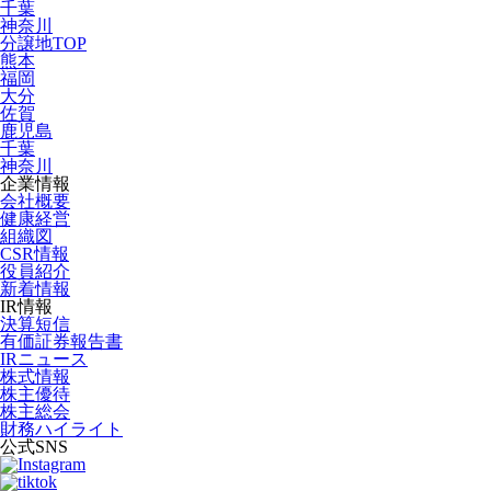
千葉
神奈川
分譲地TOP
熊本
福岡
大分
佐賀
鹿児島
千葉
神奈川
企業情報
会社概要
健康経営
組織図
CSR情報
役員紹介
新着情報
IR情報
決算短信
有価証券報告書
IRニュース
株式情報
株主優待
株主総会
財務ハイライト
公式SNS