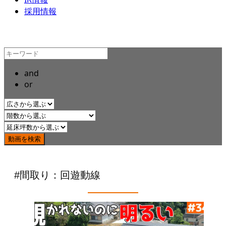
採用情報
and
or
#間取り：回遊動線