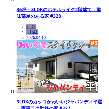
36坪・3LDKのホテルライク2階建て｜趣
味部屋のある家 #328
3LDK
２階建
2026.04.10
3LDKのカッコかわいいジャパンディ平屋
｜家事ラク動線の家 #327