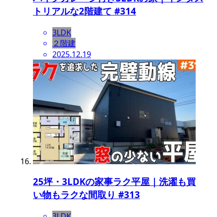
トリアルな2階建て #314
3LDK
２階建
2025.12.19
25坪・3LDKの家事ラク平屋｜洗濯も買
い物もラクな間取り #313
3LDK