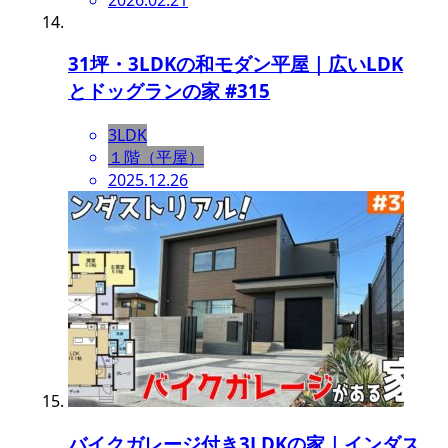
31坪・3LDKの和モダン平屋｜広いLDK
とドッグランの家 #315
3LDK
１階（平屋）
2025.12.26
バイクガレージ付き3LDKの家｜インダス