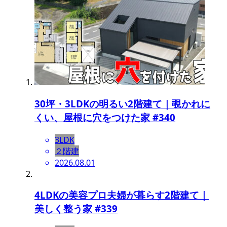
30坪・3LDKの明るい2階建て｜覗かれに
くい、屋根に穴をつけた家 #340
3LDK
２階建
2026.08.01
4LDKの美容プロ夫婦が暮らす2階建て｜
美しく整う家 #339