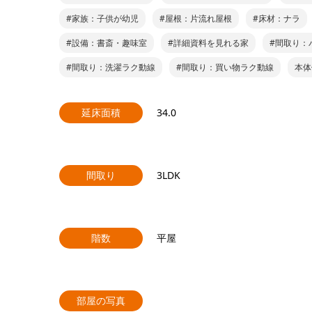
#家族：子供が幼児
#屋根：片流れ屋根
#床材：ナラ
#設備：書斎・趣味室
#詳細資料を見れる家
#間取り：
#間取り：洗濯ラク動線
#間取り：買い物ラク動線
本体
延床面積
34.0
間取り
3LDK
階数
平屋
部屋の写真