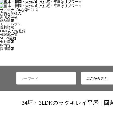
サステナブルな家づくり
ご購入者様の声
実例見学会
商品情報
モデルハウス
資料請求
LINE友だち登録
分譲地一覧
SDGs活動
会社情報
IR情報
採用情報
34坪・3LDKのラクキレイ平屋｜回遊