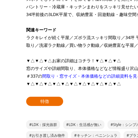
パントリー・冷蔵庫・キッチンまわりをスッキリ見せた
34坪前後の3LDK平屋で、収納豊富・回遊動線・趣味空
関連キーワード
ラクキレイが続く平屋／ズボラ流スッキリ間取り／34坪 
取り／洗濯ラク動線／買い物ラク動線／収納豊富な平屋
▼△▼△▼△お家の詳細はコチラ！▼△▼△▼△
窓のサイズや詳細間取り、本体価格などなど情報盛り沢
＃337の
間取り・窓サイズ・本体価格などの詳細資料を見
▼△▼△▼△▼△▼△▼△▼△▼△▼△▼△▼△
特徴
#LDK：採光抜群
#LDK：生活感が無い
#Style：シンプ
#お引き渡し済み物件
#キッチン：ペニンシュラ
#ブラン