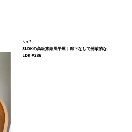
No.3
3LDKの高級旅館風平屋｜廊下なしで開放的な
LDK #336