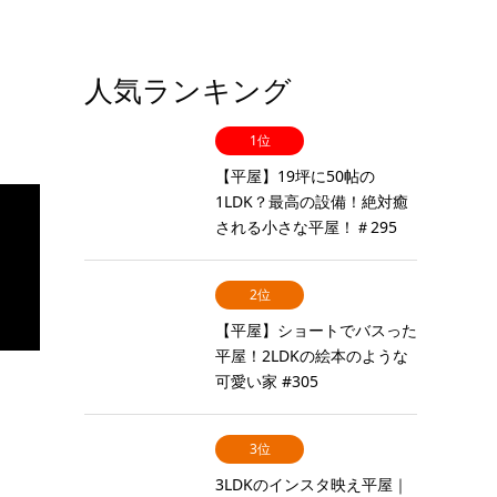
人気ランキング
1位
【平屋】19坪に50帖の
1LDK？最高の設備！絶対癒
される小さな平屋！＃295
2位
【平屋】ショートでバスった
平屋！2LDKの絵本のような
可愛い家 #305
3位
3LDKのインスタ映え平屋｜