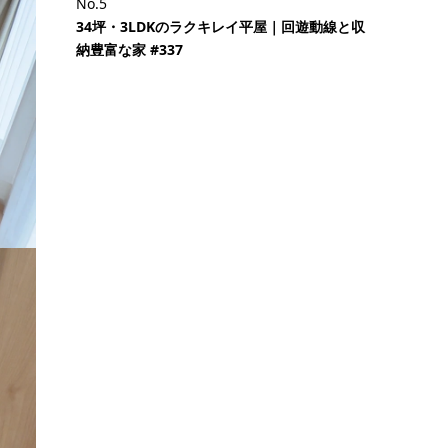
No.5
34坪・3LDKのラクキレイ平屋｜回遊動線と収
納豊富な家 #337