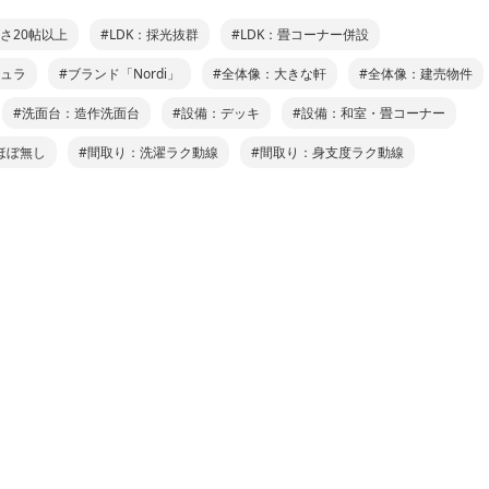
広さ20帖以上
#LDK：採光抜群
#LDK：畳コーナー併設
シュラ
#ブランド「Nordi」
#全体像：大きな軒
#全体像：建売物件
#洗面台：造作洗面台
#設備：デッキ
#設備：和室・畳コーナー
ほぼ無し
#間取り：洗濯ラク動線
#間取り：身支度ラク動線