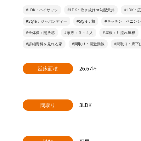
#LDK：ハイサッシ
#LDK：吹き抜けor勾配天井
#LDK：
#Style：ジャパンディー
#Style：和
#キッチン：ペニン
#全体像：開放感
#家族：３～４人
#屋根：片流れ屋根
#詳細資料を見れる家
#間取り：回遊動線
#間取り：廊下
延床面積
26.67坪
間取り
3LDK