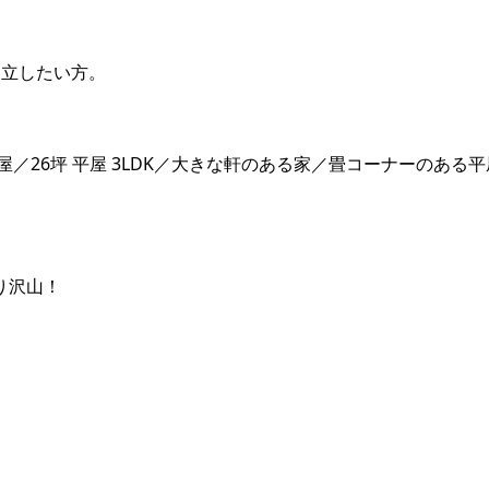
両立したい方。
／26坪 平屋 3LDK／大きな軒のある家／畳コーナーのある平
り沢山！
！