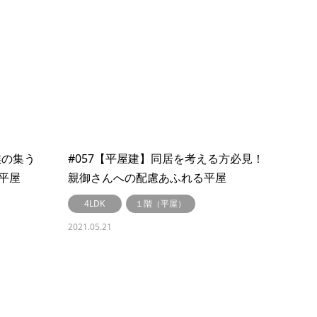
族の集う
#057【平屋建】同居を考える方必見！
平屋
親御さんへの配慮あふれる平屋
【LibWork～リブワーク～】
4LDK
１階（平屋）
2021.05.21