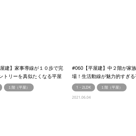
【平屋建】家事導線が１０歩で完
#060【平屋建】中２階が家
ントリーを真似たくなる平屋
場！生活動線が魅力的すぎる
ork～リブワーク～】
【LibWork～リブワーク～】
１階（平屋）
1・2LDK
１階（平屋）
2021.06.04