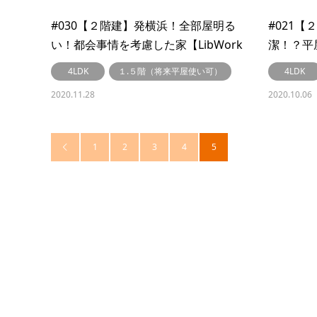
#030【２階建】発横浜！全部屋明る
#021
い！都会事情を考慮した家【LibWork
潔！？平
～リブワーク～】
【LibW
4LDK
１.５階（将来平屋使い可）
4LDK
2020.11.28
2020.10.06
1
2
3
4
5
