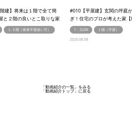
【２階建】将来は１階で全て簡
#010【平屋建】玄関の坪庭
屋と２階の良いとこ取りな家
ぎ！住宅のプロが考えた家【Li
ork～リブワーク～】
～リブワーク～】
１.５階（将来平屋使い可）
1・2LDK
１階（平屋）
2020.08.08
「動画紹介の一覧」
をみる
「動画紹介トップ」
に戻る