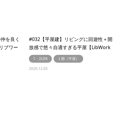
婦仲を良く
#032【平屋建】リビングに回遊性＋開
～リブワー
放感で悠々自適すぎる平屋【LibWork
～リブワーク～】
1・2LDK
１階（平屋）
2020.12.05