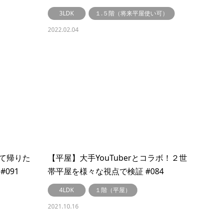
【LibWork～リブワーク～】
3LDK
１.５階（将来平屋使い可）
2022.02.04
て帰りた
【平屋】大手YouTuberとコラボ！２世
091
帯平屋を様々な視点で検証 #084
4LDK
１階（平屋）
2021.10.16