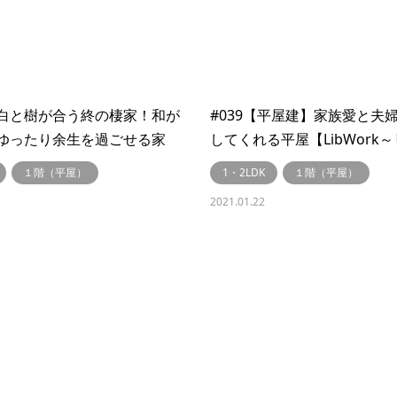
白と樹が合う終の棲家！和が
#039【平屋建】家族愛と夫
ゆったり余生を過ごせる家
してくれる平屋【LibWork
ク～】
１階（平屋）
1・2LDK
１階（平屋）
2021.01.22