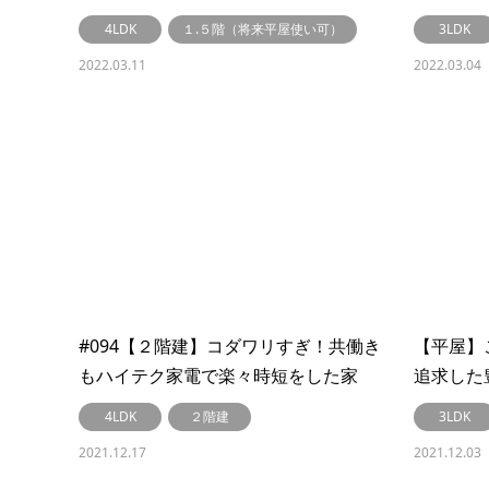
#106
4LDK
１.５階（将来平屋使い可）
3LDK
2022.03.11
2022.03.04
#094【２階建】コダワリすぎ！共働き
【平屋】
もハイテク家電で楽々時短をした家
追求した豊
【LibWork～リブワーク～】
4LDK
２階建
3LDK
2021.12.17
2021.12.03