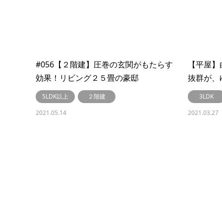
#056【２階建】圧巻の玄関がもたらす
【平屋】
効果！リビング２５畳の豪邸
抜群が、
【LibWork～リブワーク～】
#050
5LDK以上
２階建
3LDK
2021.05.14
2021.03.27