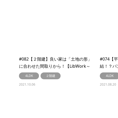
#082【２階建】良い家は「土地の形」
#074
に合わせた間取りから！【LibWork～
結！？パ
リブワーク～】
【LibW
4LDK
２階建
4LDK
2021.10.06
2021.08.20