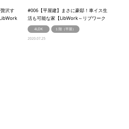
が贅沢す
#006【平屋建】まさに豪邸！車イス生
bWork
活も可能な家【LibWork～リブワーク
～】
4LDK
１階（平屋）
2020.07.25