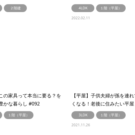
２階建
4LDK
１階（平屋）
2022.02.11
この家具って本当に要る？を
【平屋】子供夫婦が孫を連れ
かな暮らし #092
くなる！老後に住みたい平屋 #
１階（平屋）
3LDK
１階（平屋）
2021.11.26