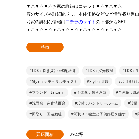
▼△▼△▼△お家の詳細はコチラ！▼△▼△▼△
窓のサイズや詳細間取り、本体価格などなど情報盛り沢
お家の詳細な情報は
コチラのサイト
の下部からGET！
▼△▼△▼△▼△▼△▼△▼△▼△▼△▼△▼△
特徴
#LDK：吹き抜けor勾配天井
#LDK：採光抜群
#LDK：
#Style：ナチュラルテイスト
#Style：北欧
#お引き渡
#ブランド「Laiton」
#全体像：防音意識
#全体像：風
#洗面台：造作洗面台
#設備：パントリールーム
#設備
#間取り：回遊動線
#間取り：寝室と子供部屋を離す
#
延床面積
29.5坪