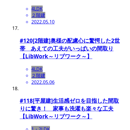
4LDK
２階建
2022.05.10
#120[2階建]奥様の配慮心に驚愕した2世
帯 あえての工夫がいっぱいの間取り
【LibWork～リブワーク～】
4LDK
２階建
2022.05.06
#118[平屋建]生活感ゼロを目指した間取
りに驚き！ 家事も洗濯も楽々な工夫
【LibWork～リブワーク～】
1・2LDK