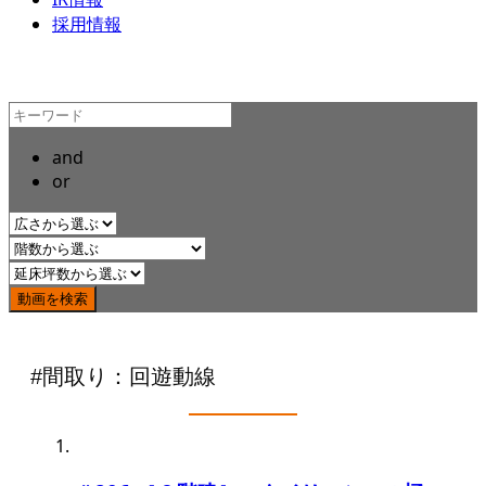
採用情報
and
or
#間取り：回遊動線