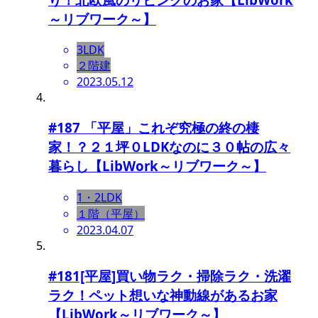
～リブワーク～】
3LDK
２階建
2023.05.12
#187 「平屋」これぞ究極の終の棲
家！？２１坪０LDKなのに３０帖の広々
暮らし【LibWork～リブワーク～】
1・2LDK
１階（平屋）
2023.04.07
#181[平屋]買い物ラク・掃除ラク・洗濯
ラク！ペット想いな神動線があるお家
【LibWork～リブワーク～】