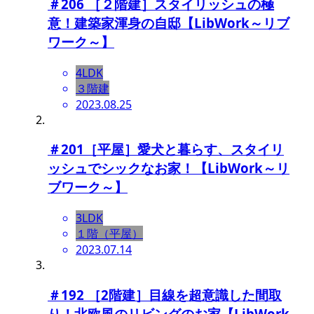
＃206 ［２階建］スタイリッシュの極
意！建築家渾身の自邸【LibWork～リブ
ワーク～】
4LDK
３階建
2023.08.25
＃201［平屋］愛犬と暮らす、スタイリ
ッシュでシックなお家！【LibWork～リ
ブワーク～】
3LDK
１階（平屋）
2023.07.14
＃192 ［2階建］目線を超意識した間取
り！北欧風のリビングのお家【LibWork