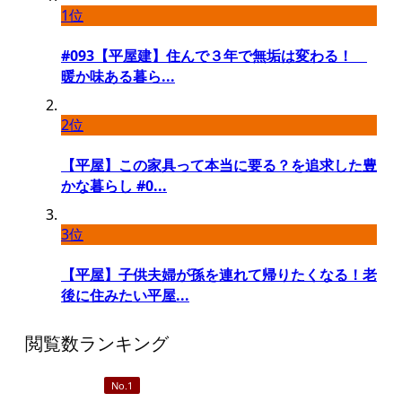
1位
#093【平屋建】住んで３年で無垢は変わる！
暖か味ある暮ら...
2位
【平屋】この家具って本当に要る？を追求した豊
かな暮らし #0...
3位
【平屋】子供夫婦が孫を連れて帰りたくなる！老
後に住みたい平屋...
閲覧数ランキング
No.1