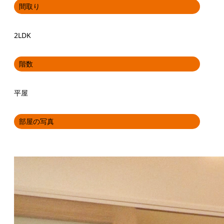
間取り
2LDK
階数
平屋
部屋の写真