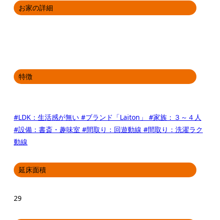
お家の詳細
特徴
#LDK：生活感が無い
#ブランド「Laiton」
#家族：３～４人
#設備：書斎・趣味室
#間取り：回遊動線
#間取り：洗濯ラク
動線
延床面積
29