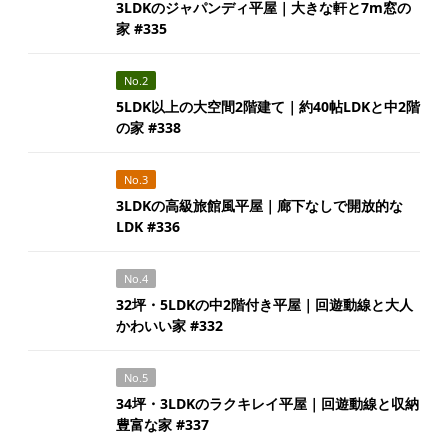
3LDKのジャパンディ平屋｜大きな軒と7m窓の
家 #335
No.2
5LDK以上の大空間2階建て｜約40帖LDKと中2階
の家 #338
No.3
3LDKの高級旅館風平屋｜廊下なしで開放的な
LDK #336
No.4
32坪・5LDKの中2階付き平屋｜回遊動線と大人
かわいい家 #332
No.5
34坪・3LDKのラクキレイ平屋｜回遊動線と収納
豊富な家 #337