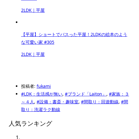
2LDK｜平屋
【平屋】ショートでバスった平屋！2LDKの絵本のよう
な可愛い家 #305
2LDK｜平屋
投稿者:
fukami
#LDK：生活感が無い
,
#ブランド「Laiton」
,
#家族：３
～４人
,
#設備：書斎・趣味室
,
#間取り：回遊動線
,
#間
取り：洗濯ラク動線
人気ランキング