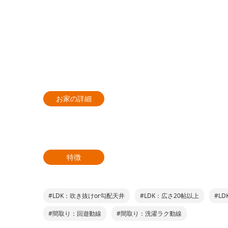
お家の詳細
特徴
#LDK：吹き抜けor勾配天井
#LDK：広さ20帖以上
#L
#間取り：回遊動線
#間取り：洗濯ラク動線