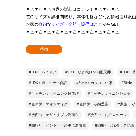
▼△▼△▼△お家の詳細はコチラ！▼△▼△▼△
窓のサイズや詳細間取り、本体価格などなど情報盛り沢
お家の
詳細なサイズ・金額・設備はここ
からGET！
▼△▼△▼△▼△▼△▼△▼△▼△▼△▼△▼△
特徴
#LDK：ハイドア
#LDK：吹き抜けor勾配天井
#LDK：
#LDK：畳コーナー併設
#Style：カッコいい家
#Styl
#キッチン：ダイニング横並び
#キッチン：ペニンシュラ
#全体像：マキシマイズ
#全体像：収納豊富
#家族：5
#洗面台：デザイナブル洗面台
#洗面台：化粧スペース
#間取り：パントリーの中に冷蔵庫
#間取り：洗濯ラク動線