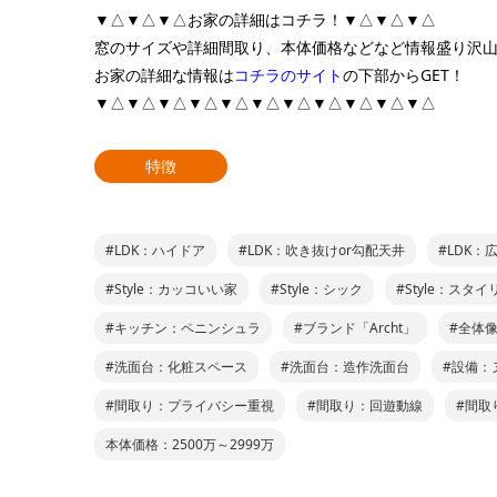
▼△▼△▼△お家の詳細はコチラ！▼△▼△▼△
窓のサイズや詳細間取り、本体価格などなど情報盛り沢
お家の詳細な情報は
コチラのサイト
の下部からGET！
▼△▼△▼△▼△▼△▼△▼△▼△▼△▼△▼△
特徴
#LDK：ハイドア
#LDK：吹き抜けor勾配天井
#LDK：
#Style：カッコいい家
#Style：シック
#Style：スタ
#キッチン：ペニンシュラ
#ブランド「Archt」
#全体
#洗面台：化粧スペース
#洗面台：造作洗面台
#設備：
#間取り：プライバシー重視
#間取り：回遊動線
#間取
本体価格：2500万～2999万