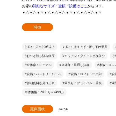
お家の
詳細なサイズ・金額・設備はここ
からGET！
▼△▼△▼△▼△▼△▼△▼△▼△▼△▼△▼△
特徴
#LDK：広さ20帖以上
#LDK：折り上げ・折り下げ天井
#お引き渡し済み物件
#キッチン：ダイニング横並び
#
#全体像：ミニマル
#全体像：風通し抜群
#家族：３～
#設備：パントリールーム
#設備：ロフト・中２階
#設
#詳細資料を見れる家
#間取り：プライバシー重視
#間
本体価格：2000万～2499万
延床面積
24.54