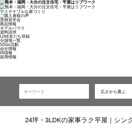
サステナブルな家づくり
ご購入者様の声
実例見学会
商品情報
モデルハウス
資料請求
LINE友だち登録
分譲地一覧
SDGs活動
会社情報
IR情報
採用情報
24坪・3LDKの家事ラク平屋｜シン