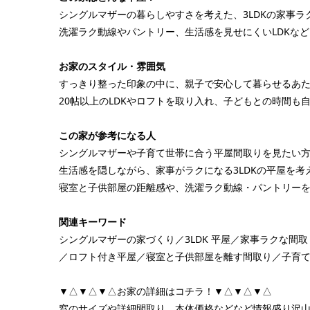
シングルマザーの暮らしやすさを考えた、3LDKの家事ラ
洗濯ラク動線やパントリー、生活感を見せにくいLDKな
お家のスタイル・雰囲気
すっきり整った印象の中に、親子で安心して暮らせるあ
20帖以上のLDKやロフトを取り入れ、子どもとの時間
この家が参考になる人
シングルマザーや子育て世帯に合う平屋間取りを見たい
生活感を隠しながら、家事がラクになる3LDKの平屋を考
寝室と子供部屋の距離感や、洗濯ラク動線・パントリー
関連キーワード
シングルマザーの家づくり／3LDK 平屋／家事ラクな
／ロフト付き平屋／寝室と子供部屋を離す間取り／子育
▼△▼△▼△お家の詳細はコチラ！▼△▼△▼△
窓のサイズや詳細間取り、本体価格などなど情報盛り沢