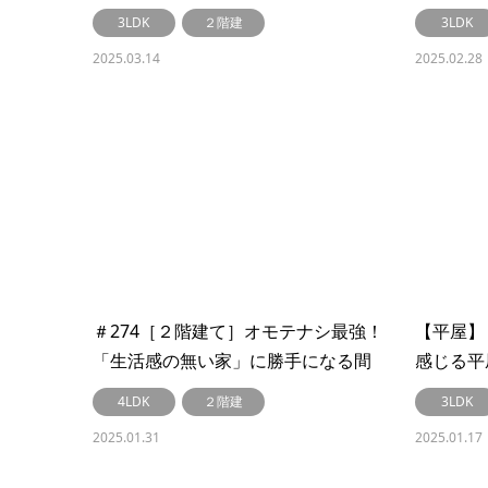
をくれる家＃280
【LibW
3LDK
２階建
3LDK
2025.03.14
2025.02.28
＃274［２階建て］オモテナシ最強！
【平屋】
「生活感の無い家」に勝手になる間
感じる平
取り【LibWork～リブワーク～】
#272
4LDK
２階建
3LDK
2025.01.31
2025.01.17