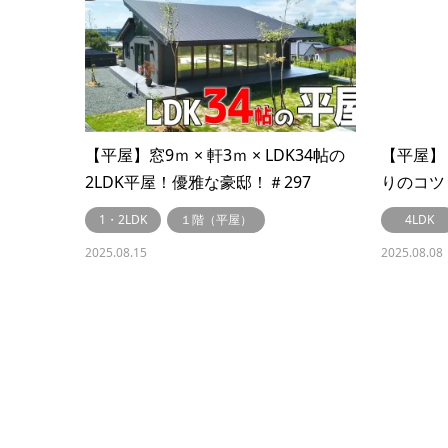
【平屋】窓9ｍ × 軒3ｍ × LDK34帖の
【平屋】
2LDK平屋！優雅な豪邸！＃297
りのコツ
に！＃29
1・2LDK
１階（平屋）
4LDK
2025.08.15
2025.08.08