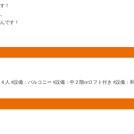
す！
。
んです！
～４人
#設備：バルコニー
#設備：中２階orロフト付き
#設備：