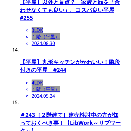
【平屋】以外と盲点？ 家族と顔を「合
わせなくても良い」、コスパ良い平屋
#255
3LDK
１階（平屋）
2024.08.30
【平屋】丸形キッチンがかわいい！階段
付きの平屋 #244
4LDK
１階（平屋）
2024.05.24
＃243［２階建て］建売検討中の方が知
っておくべき事！【LibWork～リブワー
ク～】