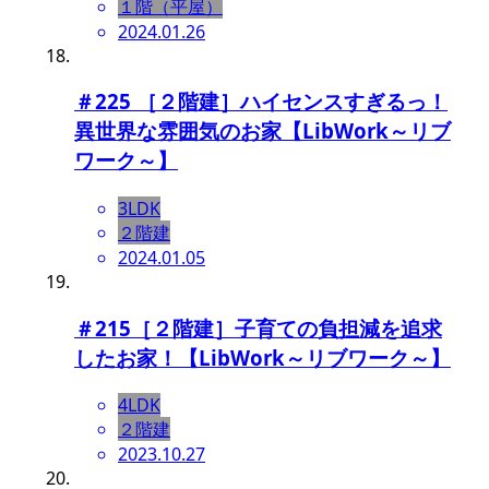
１階（平屋）
2024.01.26
＃225 ［２階建］ハイセンスすぎるっ！
異世界な雰囲気のお家【LibWork～リブ
ワーク～】
3LDK
２階建
2024.01.05
＃215［２階建］子育ての負担減を追求
したお家！【LibWork～リブワーク～】
4LDK
２階建
2023.10.27