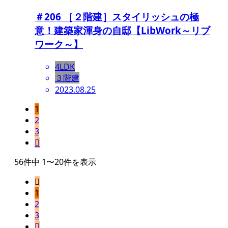
＃206 ［２階建］スタイリッシュの極
意！建築家渾身の自邸【LibWork～リブ
ワーク～】
4LDK
３階建
2023.08.25
1
2
3

56件中 1〜20件を表示

1
2
3
