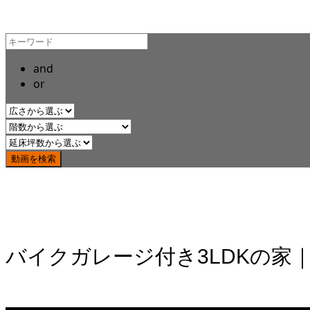
and
or
バイクガレージ付き3LDKの家｜