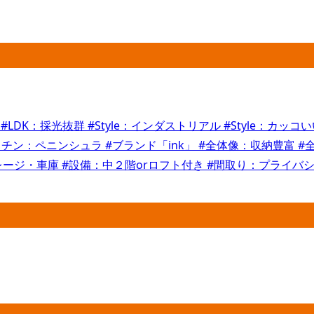
井
#LDK：採光抜群
#Style：インダストリアル
#Style：カッコ
ッチン：ペニンシュラ
#ブランド「ink」
#全体像：収納豊富
#
レージ・車庫
#設備：中２階orロフト付き
#間取り：プライバ