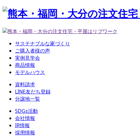
サステナブルな家づくり
ご購入者様の声
実例見学会
商品情報
モデルハウス
資料請求
LINE友だち登録
分譲地一覧
SDGs活動
会社情報
IR情報
採用情報