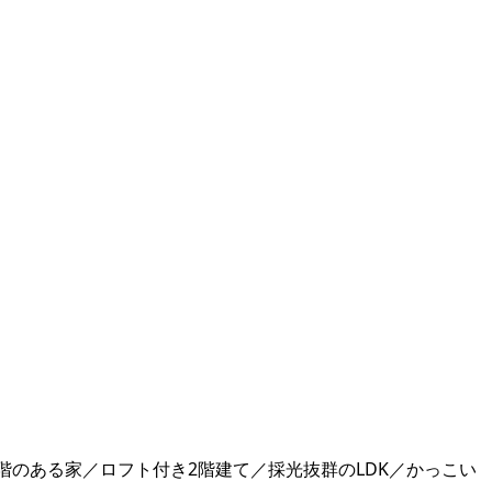
2階のある家／ロフト付き2階建て／採光抜群のLDK／かっこい