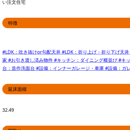
い注文住宅
特徴
#LDK：吹き抜けor勾配天井
#LDK：折り上げ・折り下げ天
家
#お引き渡し済み物件
#キッチン：ダイニング横並び
#キ
台：造作洗面台
#設備：インナーガレージ・車庫
#設備：ガ
延床面積
32.49