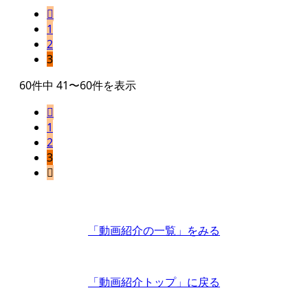

1
2
3
60件中 41〜60件を表示

1
2
3

「動画紹介の一覧」
をみる
「動画紹介トップ」
に戻る