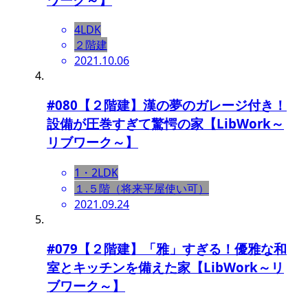
4LDK
２階建
2021.10.06
#080【２階建】漢の夢のガレージ付き！
設備が圧巻すぎて驚愕の家【LibWork～
リブワーク～】
1・2LDK
１.５階（将来平屋使い可）
2021.09.24
#079【２階建】「雅」すぎる！優雅な和
室とキッチンを備えた家【LibWork～リ
ブワーク～】