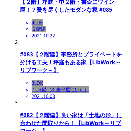
【２階】坪庭・中２階・書斎にワイン
庫！？贅を尽くしたモダンな家 #085
4LDK
２階建
2021.10.22
#083【２階建】事務所とプライベートを
分ける工夫！坪庭もある家【LibWork～
リブワーク～】
3LDK
１.５階（将来平屋使い可）
2021.10.08
#082【２階建】良い家は「土地の形」に
合わせた間取りから！【LibWork～リブ
ワーク～】