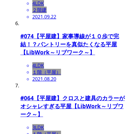
4LDK
２階建
2021.09.22
#074【平屋建】家事導線が１０歩で完
結！？パントリーを真似たくなる平屋
【LibWork～リブワーク～】
4LDK
１階（平屋）
2021.08.20
#064【平屋建】クロスと建具のカラーが
オシャレすぎる平屋【LibWork～リブワ
ーク～】
3LDK