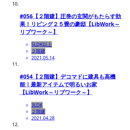
#056【２階建】圧巻の玄関がもたらす効
果！リビング２５畳の豪邸【LibWork～
リブワーク～】
5LDK以上
２階建
2021.05.14
#054【２階建】デコマドに建具も高機
能！最新アイテムで明るいお家
【LibWork～リブワーク～】
3LDK
２階建
2021.04.28