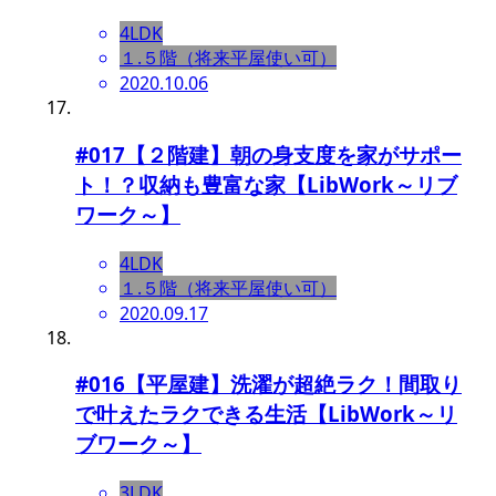
4LDK
１.５階（将来平屋使い可）
2020.10.06
#017【２階建】朝の身支度を家がサポー
ト！？収納も豊富な家【LibWork～リブ
ワーク～】
4LDK
１.５階（将来平屋使い可）
2020.09.17
#016【平屋建】洗濯が超絶ラク！間取り
で叶えたラクできる生活【LibWork～リ
ブワーク～】
3LDK