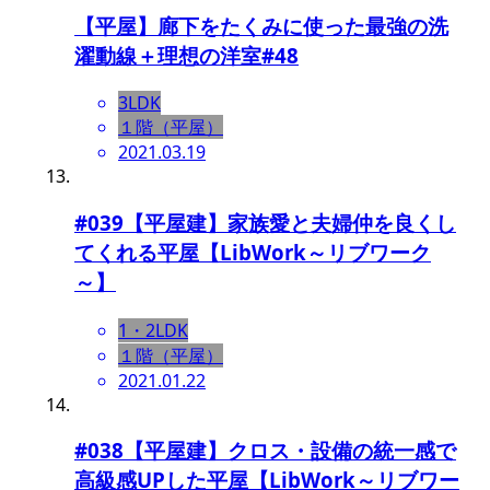
【平屋】廊下をたくみに使った最強の洗
濯動線＋理想の洋室#48
3LDK
１階（平屋）
2021.03.19
#039【平屋建】家族愛と夫婦仲を良くし
てくれる平屋【LibWork～リブワーク
～】
1・2LDK
１階（平屋）
2021.01.22
#038【平屋建】クロス・設備の統一感で
高級感UPした平屋【LibWork～リブワー