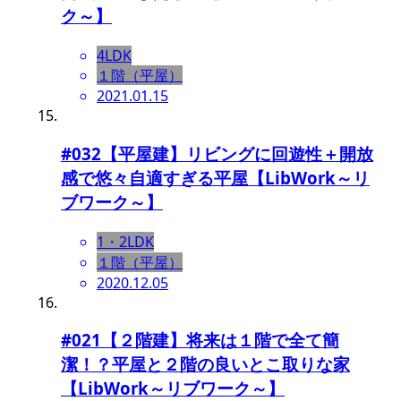
ク～】
4LDK
１階（平屋）
2021.01.15
#032【平屋建】リビングに回遊性＋開放
感で悠々自適すぎる平屋【LibWork～リ
ブワーク～】
1・2LDK
１階（平屋）
2020.12.05
#021【２階建】将来は１階で全て簡
潔！？平屋と２階の良いとこ取りな家
【LibWork～リブワーク～】