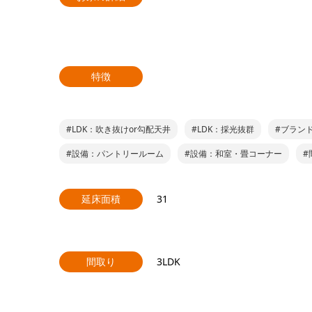
特徴
#LDK：吹き抜けor勾配天井
#LDK：採光抜群
#ブランド
#設備：パントリールーム
#設備：和室・畳コーナー
#
延床面積
31
間取り
3LDK