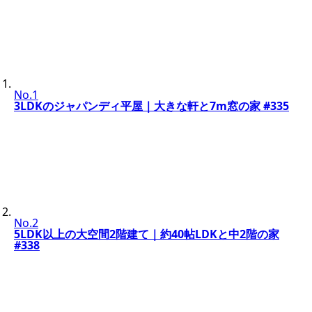
No.1
3LDKのジャパンディ平屋｜大きな軒と7m窓の家 #335
No.2
5LDK以上の大空間2階建て｜約40帖LDKと中2階の家
#338