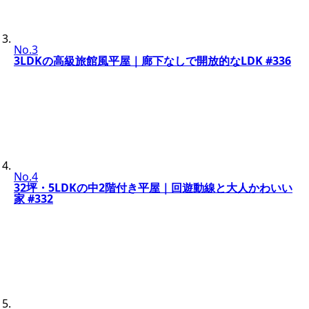
No.3
3LDKの高級旅館風平屋｜廊下なしで開放的なLDK #336
No.4
32坪・5LDKの中2階付き平屋｜回遊動線と大人かわいい
家 #332