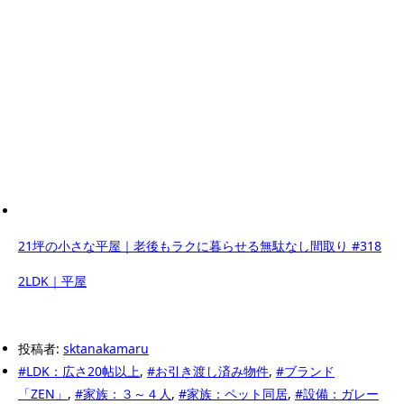
21坪の小さな平屋｜老後もラクに暮らせる無駄なし間取り #318
2LDK｜平屋
投稿者:
sktanakamaru
#LDK：広さ20帖以上
,
#お引き渡し済み物件
,
#ブランド
「ZEN」
,
#家族：３～４人
,
#家族：ペット同居
,
#設備：ガレー