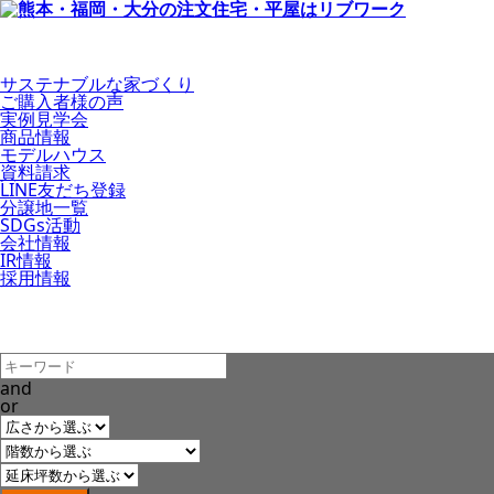
サステナブルな家づくり
ご購入者様の声
実例見学会
商品情報
モデルハウス
資料請求
LINE友だち登録
分譲地一覧
SDGs活動
会社情報
IR情報
採用情報
and
or