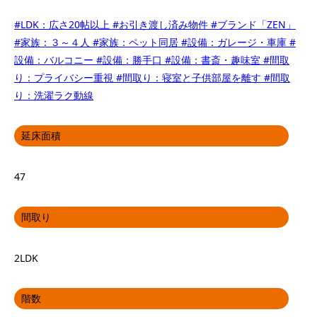
#LDK：広さ20帖以上
#お引き渡し済み物件
#ブランド「ZEN」
#家族：３～４人
#家族：ペット同居
#設備：ガレージ・車庫
#
設備：バルコニー
#設備：勝手口
#設備：書斎・趣味室
#間取
り：プライバシー重視
#間取り：寝室と子供部屋を離す
#間取
り：洗濯ラク動線
延床面積
47
間取り
2LDK
階数