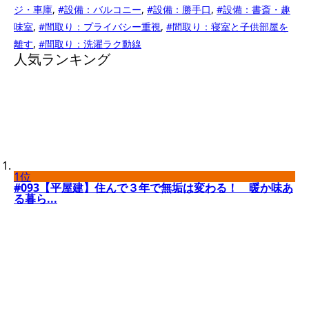
ジ・車庫
,
#設備：バルコニー
,
#設備：勝手口
,
#設備：書斎・趣
味室
,
#間取り：プライバシー重視
,
#間取り：寝室と子供部屋を
離す
,
#間取り：洗濯ラク動線
人気ランキング
1位
#093【平屋建】住んで３年で無垢は変わる！ 暖か味あ
る暮ら...