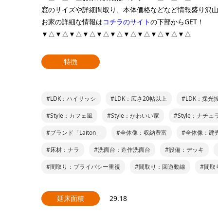
窓のサイズや詳細間取り、本体価格などなど情報盛り沢
お家の詳細な情報は
コチラのサイト
の下部からGET！
▼△▼△▼△▼△▼△▼△▼△▼△▼△▼△▼△
特徴
#LDK：ハイサッシ
#LDK：広さ20帖以上
#LDK：採光
#Style：カフェ風
#Style：かわいい家
#Style：ナチ
#ブランド「Laiton」
#全体像：収納豊富
#全体像：建
#床材：ナラ
#洗面台：造作洗面台
#設備：デッキ
#間取り：プライバシー重視
#間取り：回遊動線
#間取
延床面積
29.18