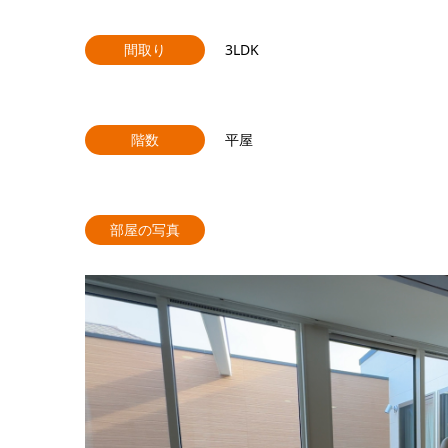
間取り
3LDK
階数
平屋
部屋の写真