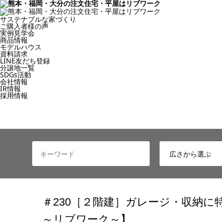
サステナブルな家づくり
ご購入者様の声
実例見学会
商品情報
モデルハウス
資料請求
LINE友だち登録
分譲地一覧
SDGs活動
会社情報
IR情報
採用情報
＃230［２階建］ガレージ・収納に特
～リブワーク～】