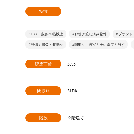
特徴
#LDK：広さ20帖以上
#お引き渡し済み物件
#ブランド
#設備：書斎・趣味室
#間取り：寝室と子供部屋を離す
延床面積
37.51
間取り
3LDK
階数
２階建て