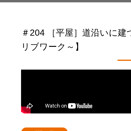
＃204 ［平屋］道沿いに建
リブワーク～】