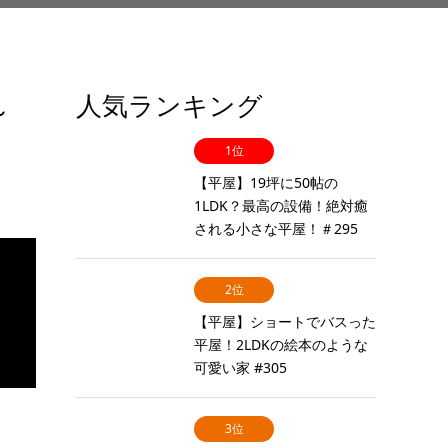
人気ランキング
～
1位
【平屋】19坪に50帖の
1LDK？最高の設備！絶対癒
される小さな平屋！＃295
2位
【平屋】ショートでバスった
平屋！2LDKの絵本のような
可愛い家 #305
3位