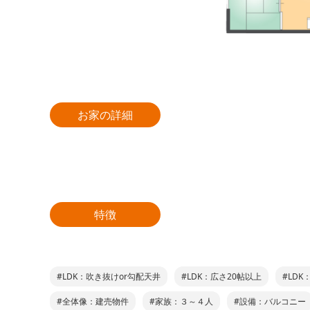
お家の詳細
特徴
#LDK：吹き抜けor勾配天井
#LDK：広さ20帖以上
#LDK
#全体像：建売物件
#家族：３～４人
#設備：バルコニー