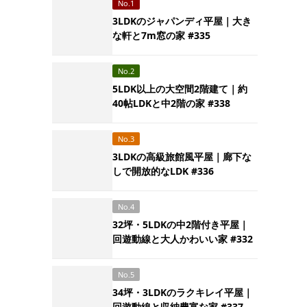
No.1
3LDKのジャパンディ平屋｜大き
な軒と7m窓の家 #335
No.2
5LDK以上の大空間2階建て｜約
40帖LDKと中2階の家 #338
No.3
3LDKの高級旅館風平屋｜廊下な
しで開放的なLDK #336
No.4
32坪・5LDKの中2階付き平屋｜
回遊動線と大人かわいい家 #332
No.5
34坪・3LDKのラクキレイ平屋｜
回遊動線と収納豊富な家 #337