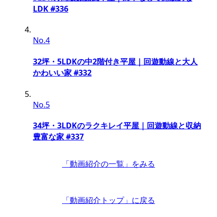
LDK #336
No.4
32坪・5LDKの中2階付き平屋｜回遊動線と大人
かわいい家 #332
No.5
34坪・3LDKのラクキレイ平屋｜回遊動線と収納
豊富な家 #337
「動画紹介の一覧」
をみる
「動画紹介トップ」
に戻る