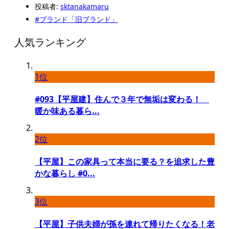
投稿者:
sktanakamaru
#ブランド「旧ブランド」
人気ランキング
1位
#093【平屋建】住んで３年で無垢は変わる！
暖か味ある暮ら...
2位
【平屋】この家具って本当に要る？を追求した豊
かな暮らし #0...
3位
【平屋】子供夫婦が孫を連れて帰りたくなる！老