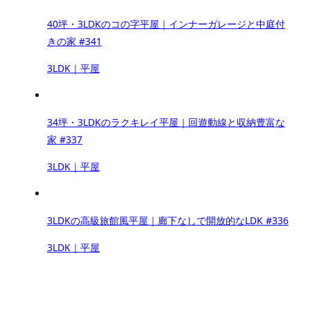
40坪・3LDKのコの字平屋｜インナーガレージと中庭付
きの家 #341
3LDK｜平屋
34坪・3LDKのラクキレイ平屋｜回遊動線と収納豊富な
家 #337
3LDK｜平屋
3LDKの高級旅館風平屋｜廊下なしで開放的なLDK #336
3LDK｜平屋