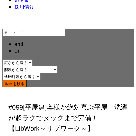
採用情報
and
or
#099[平屋建]奥様が絶対喜ぶ平屋 洗濯
が超ラクでヌックまで完備！
【LibWork～リブワーク～】