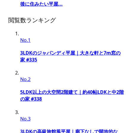
後に住みたい平屋...
閲覧数ランキング
No.1
3LDKのジャパンディ平屋｜大きな軒と7m窓の
家 #335
No.2
5LDK以上の大空間2階建て｜約40帖LDKと中2階
の家 #338
No.3
3LDKの高級旅館風平屋｜廊下なしで開放的な