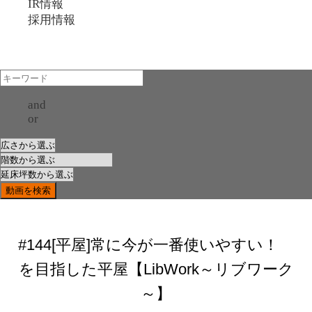
IR情報
採用情報
and
or
#144[平屋]常に今が一番使いやすい！
を目指した平屋【LibWork～リブワーク
～】