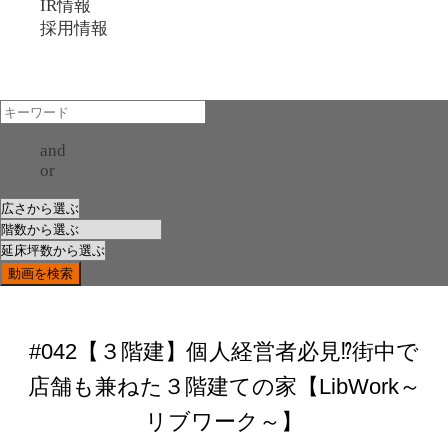
IR情報
採用情報
and
or
#042【３階建】個人経営者必見⁉街中で
店舗も兼ねた３階建ての家【LibWork～
リブワーク～】