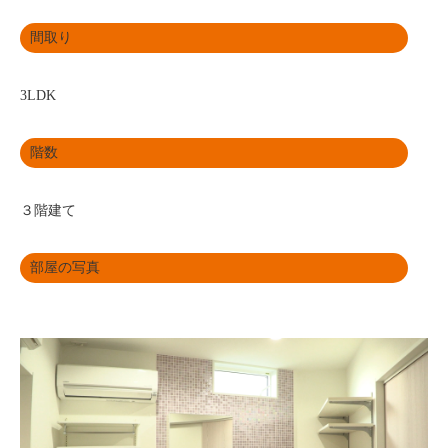
間取り
3LDK
階数
３階建て
部屋の写真