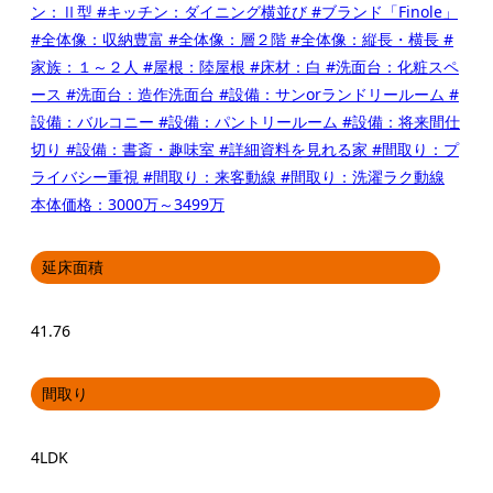
ン：Ⅱ型
#キッチン：ダイニング横並び
#ブランド「Finole」
#全体像：収納豊富
#全体像：層２階
#全体像：縦長・横長
#
家族：１～２人
#屋根：陸屋根
#床材：白
#洗面台：化粧スペ
ース
#洗面台：造作洗面台
#設備：サンorランドリールーム
#
設備：バルコニー
#設備：パントリールーム
#設備：将来間仕
切り
#設備：書斎・趣味室
#詳細資料を見れる家
#間取り：プ
ライバシー重視
#間取り：来客動線
#間取り：洗濯ラク動線
本体価格：3000万～3499万
延床面積
41.76
間取り
4LDK