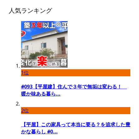
人気ランキング
1位
#093【平屋建】住んで３年で無垢は変わる！
暖か味ある暮ら...
2位
【平屋】この家具って本当に要る？を追求した豊
かな暮らし #0...