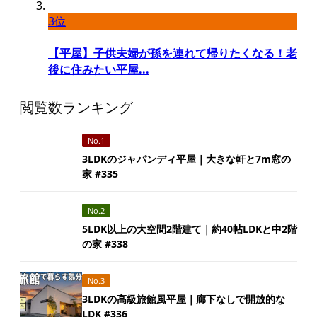
3位
【平屋】子供夫婦が孫を連れて帰りたくなる！老
後に住みたい平屋...
閲覧数ランキング
No.1
3LDKのジャパンディ平屋｜大きな軒と7m窓の
家 #335
No.2
5LDK以上の大空間2階建て｜約40帖LDKと中2階
の家 #338
No.3
3LDKの高級旅館風平屋｜廊下なしで開放的な
LDK #336