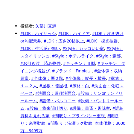
投稿者:
矢部川直輝
#LDK：ハイサッシ
,
#LDK：ハイドア
,
#LDK：吹き抜け
or勾配天井
,
#LDK：広さ20帖以上
,
#LDK：採光抜群
,
#LDK：生活感が無い
,
#Style：カッコいい家
,
#Style：
スタイリッシュ
,
#Style：ホテルライク
,
#Style：豪邸
,
#お引き渡し済み物件
,
#キッチン：Ⅱ型
,
#キッチン：ダ
イニング横並び
,
#ブランド「Finole」
,
#全体像：収納
豊富
,
#全体像：層２階
,
#全体像：縦長・横長
,
#家族：
１～２人
,
#屋根：陸屋根
,
#床材：白
,
#洗面台：化粧ス
ペース
,
#洗面台：造作洗面台
,
#設備：サンorランドリ
ールーム
,
#設備：バルコニー
,
#設備：パントリールー
ム
,
#設備：将来間仕切り
,
#設備：書斎・趣味室
,
#詳細
資料を見れる家
,
#間取り：プライバシー重視
,
#間取
り：来客動線
,
#間取り：洗濯ラク動線
,
本体価格：3000
万～3499万