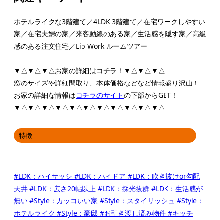
ホテルライクな3階建て／4LDK 3階建て／在宅ワークしやすい
家／在宅夫婦の家／来客動線のある家／生活感を隠す家／高級
感のある注文住宅／Lib Work ルームツアー
▼△▼△▼△お家の詳細はコチラ！▼△▼△▼△
窓のサイズや詳細間取り、本体価格などなど情報盛り沢山！
お家の詳細な情報は
コチラのサイト
の下部からGET！
▼△▼△▼△▼△▼△▼△▼△▼△▼△▼△▼△
特徴
#LDK：ハイサッシ
#LDK：ハイドア
#LDK：吹き抜けor勾配
天井
#LDK：広さ20帖以上
#LDK：採光抜群
#LDK：生活感が
無い
#Style：カッコいい家
#Style：スタイリッシュ
#Style：
ホテルライク
#Style：豪邸
#お引き渡し済み物件
#キッチ