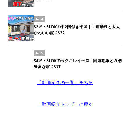
No.4
32坪・5LDKの中2階付き平屋｜回遊動線と大人
かわいい家 #332
No.5
34坪・3LDKのラクキレイ平屋｜回遊動線と収納
豊富な家 #337
「動画紹介の一覧」
をみる
「動画紹介トップ」
に戻る