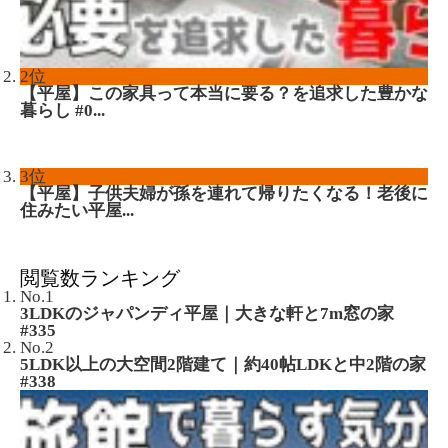
2位
【平屋】この家具って本当に要る？を追求した豊かな
暮らし #0...
3位
【平屋】子供夫婦が孫を連れて帰りたくなる！老後に
住みたい平屋...
閲覧数ランキング
No.1
3LDKのジャパンディ平屋｜大きな軒と7m窓の家
#335
No.2
5LDK以上の大空間2階建て｜約40帖LDKと中2階の家
#338