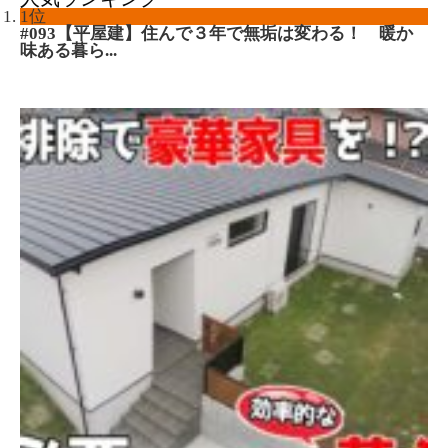
1位
#093【平屋建】住んで３年で無垢は変わる！ 暖か
味ある暮ら...