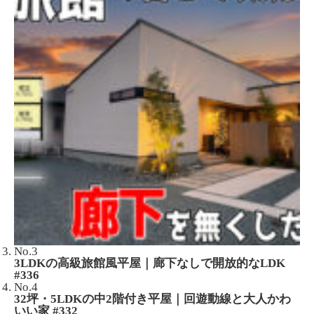
No.3
3LDKの高級旅館風平屋｜廊下なしで開放的なLDK
#336
No.4
32坪・5LDKの中2階付き平屋｜回遊動線と大人かわ
いい家 #332