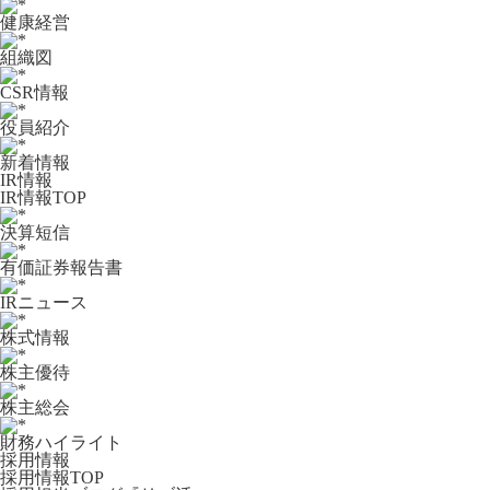
健康経営
組織図
CSR情報
役員紹介
新着情報
IR情報
IR情報TOP
決算短信
有価証券報告書
IRニュース
株式情報
株主優待
株主総会
財務ハイライト
採用情報
採用情報TOP