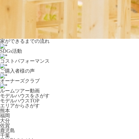
家ができるまでの流れ
SDGs活動
コストパフォーマンス
ご購入者様の声
オーナーズクラブ
ルームツアー動画
モデルハウスをさがす
モデルハウスTOP
エリアからさがす
熊本
福岡
大分
佐賀
鹿児島
千葉