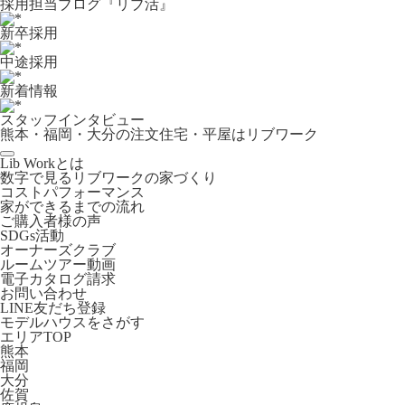
採用担当ブログ『リブ活』
新卒採用
中途採用
新着情報
スタッフインタビュー
熊本・福岡・大分の注文住宅・平屋はリブワーク
Lib Workとは
数字で見るリブワークの家づくり
コストパフォーマンス
家ができるまでの流れ
ご購入者様の声
SDGs活動
オーナーズクラブ
ルームツアー動画
電子カタログ請求
お問い合わせ
LINE友だち登録
モデルハウスをさがす
エリアTOP
熊本
福岡
大分
佐賀