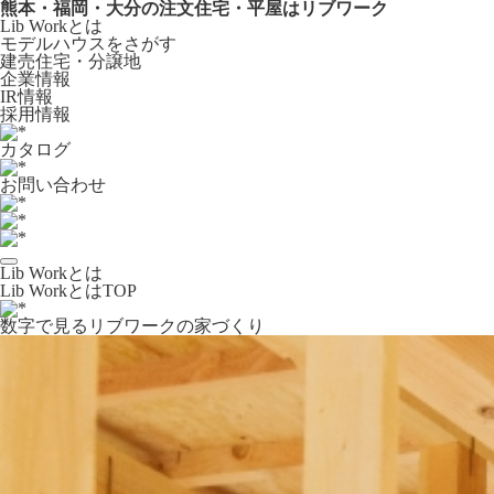
熊本・福岡・大分の注文住宅・平屋はリブワーク
Lib Workとは
モデルハウスをさがす
建売住宅・分譲地
企業情報
IR情報
採用情報
カタログ
お問い合わせ
Lib Workとは
Lib WorkとはTOP
数字で⾒るリブワークの家づくり