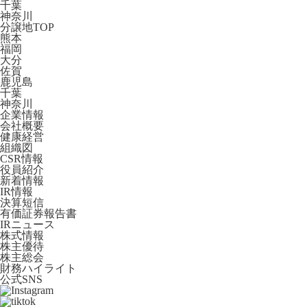
千葉
神奈川
分譲地TOP
熊本
福岡
大分
佐賀
鹿児島
千葉
神奈川
企業情報
会社概要
健康経営
組織図
CSR情報
役員紹介
新着情報
IR情報
決算短信
有価証券報告書
IRニュース
株式情報
株主優待
株主総会
財務ハイライト
公式SNS