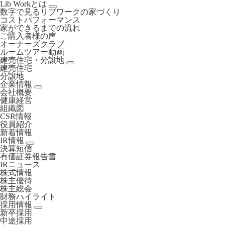
Lib Workとは
数字で見るリブワークの家づくり
コストパフォーマンス
家ができるまでの流れ
ご購入者様の声
オーナーズクラブ
ルームツアー動画
建売住宅・分譲地
建売住宅
分譲地
企業情報
会社概要
健康経営
組織図
CSR情報
役員紹介
新着情報
IR情報
決算短信
有価証券報告書
IRニュース
株式情報
株主優待
株主総会
財務ハイライト
採用情報
新卒採用
中途採用