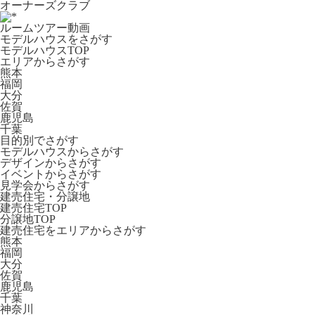
オーナーズクラブ
ルームツアー動画
モデルハウスをさがす
モデルハウスTOP
エリアからさがす
熊本
福岡
大分
佐賀
鹿児島
千葉
目的別でさがす
モデルハウスからさがす
デザインからさがす
イベントからさがす
見学会からさがす
建売住宅・分譲地
建売住宅TOP
分譲地TOP
建売住宅をエリアからさがす
熊本
福岡
大分
佐賀
鹿児島
千葉
神奈川