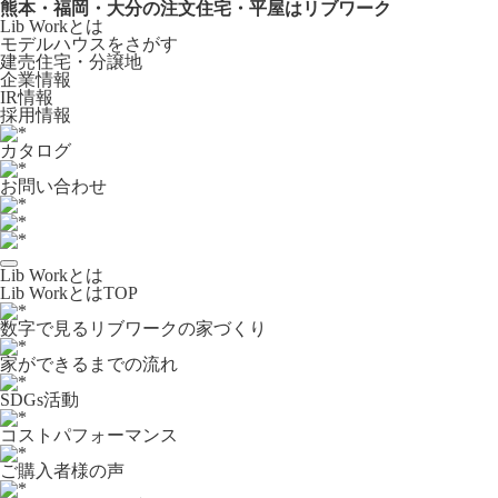
熊本・福岡・大分の注文住宅・平屋はリブワーク
Lib Workとは
モデルハウスをさがす
建売住宅・分譲地
企業情報
IR情報
採用情報
カタログ
お問い合わせ
Lib Workとは
Lib WorkとはTOP
数字で⾒るリブワークの家づくり
家ができるまでの流れ
SDGs活動
コストパフォーマンス
ご購入者様の声