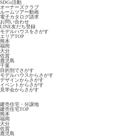
SDGs活動
オーナーズクラブ
ルームツアー動画
電子カタログ請求
お問い合わせ
LINE友だち登録
モデルハウスをさがす
エリアTOP
熊本
福岡
大分
佐賀
鹿児島
千葉
目的別でさがす
モデルハウスからさがす
デザインからさがす
イベントからさがす
見学会からさがす
建売住宅・分譲地
建売住宅TOP
熊本
福岡
大分
佐賀
鹿児島