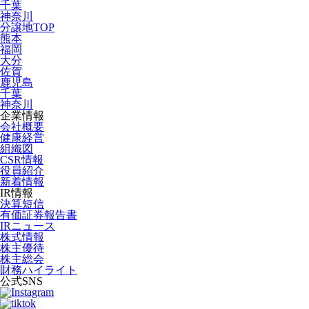
千葉
神奈川
分譲地TOP
熊本
福岡
大分
佐賀
鹿児島
千葉
神奈川
企業情報
会社概要
健康経営
組織図
CSR情報
役員紹介
新着情報
IR情報
決算短信
有価証券報告書
IRニュース
株式情報
株主優待
株主総会
財務ハイライト
公式SNS