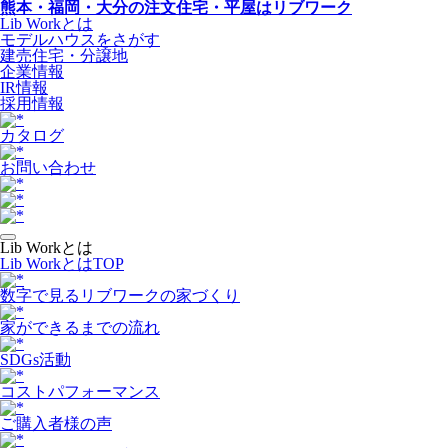
熊本・福岡・大分の注文住宅・平屋はリブワーク
Lib Workとは
モデルハウスをさがす
建売住宅・分譲地
企業情報
IR情報
採用情報
カタログ
お問い合わせ
Lib Workとは
Lib WorkとはTOP
数字で⾒るリブワークの家づくり
家ができるまでの流れ
SDGs活動
コストパフォーマンス
ご購入者様の声