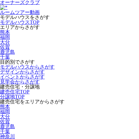
オーナーズクラブ
ルームツアー動画
モデルハウスをさがす
モデルハウスTOP
エリアからさがす
熊本
福岡
大分
佐賀
鹿児島
千葉
目的別でさがす
モデルハウスからさがす
デザインからさがす
イベントからさがす
見学会からさがす
建売住宅・分譲地
建売住宅TOP
分譲地TOP
建売住宅をエリアからさがす
熊本
福岡
大分
佐賀
鹿児島
千葉
神奈川