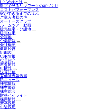
Lib Workとは
数字で見るリブワークの家づくり
コストパフォーマンス
家ができるまでの流れ
ご購入者様の声
オーナーズクラブ
ルームツアー動画
建売住宅・分譲地
建売住宅
分譲地
企業情報
会社概要
健康経営
組織図
CSR情報
役員紹介
新着情報
IR情報
決算短信
有価証券報告書
IRニュース
株式情報
株主優待
株主総会
財務ハイライト
採用情報
新卒採用
中途採用