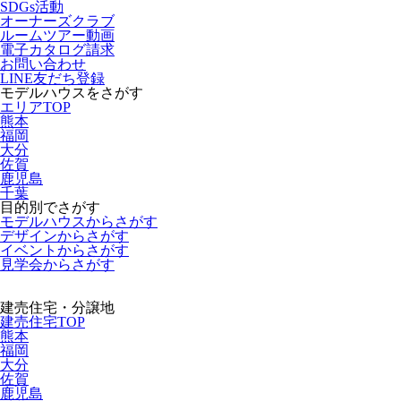
SDGs活動
オーナーズクラブ
ルームツアー動画
電子カタログ請求
お問い合わせ
LINE友だち登録
モデルハウスをさがす
エリアTOP
熊本
福岡
大分
佐賀
鹿児島
千葉
目的別でさがす
モデルハウスからさがす
デザインからさがす
イベントからさがす
見学会からさがす
建売住宅・分譲地
建売住宅TOP
熊本
福岡
大分
佐賀
鹿児島