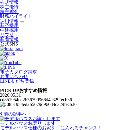
株式情報
株主優待
株主総会
財務ハイライト
採用情報
新卒採用
中途採用
リブ活
新着情報
公式SNS
電子カタログ請求
お問い合わせ
LINE友だち登録
PICK UP
おすすめ情報
2026.05.31
cd851954ed2b5679d966d4c329fecb36
前の記事へ
モデルハウスお譲りします
モデルハウス仕様のお家を手に入れるチャンス！