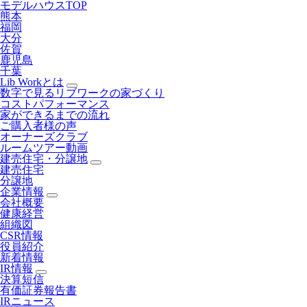
モデルハウスTOP
熊本
福岡
大分
佐賀
鹿児島
千葉
Lib Workとは
数字で見るリブワークの家づくり
コストパフォーマンス
家ができるまでの流れ
ご購入者様の声
オーナーズクラブ
ルームツアー動画
建売住宅・分譲地
建売住宅
分譲地
企業情報
会社概要
健康経営
組織図
CSR情報
役員紹介
新着情報
IR情報
決算短信
有価証券報告書
IRニュース