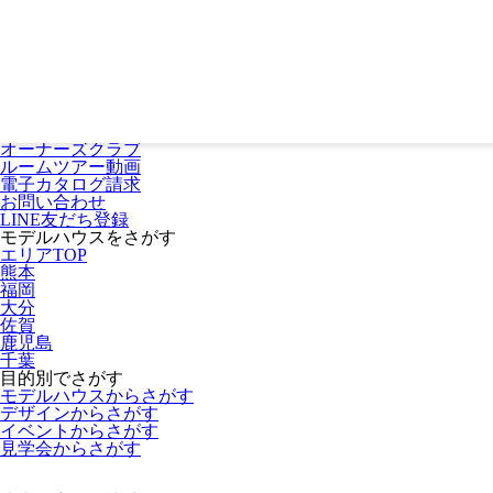
熊本・福岡・大分の注文住宅・平屋はリブワーク
Lib Workとは
数字で見るリブワークの家づくり
コストパフォーマンス
家ができるまでの流れ
ご購入者様の声
SDGs活動
オーナーズクラブ
ルームツアー動画
電子カタログ請求
お問い合わせ
LINE友だち登録
モデルハウスをさがす
エリアTOP
熊本
福岡
大分
佐賀
鹿児島
千葉
目的別でさがす
モデルハウスからさがす
デザインからさがす
イベントからさがす
見学会からさがす