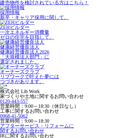
建売物件を検討されている方はこちら！
採用情報
新卒・キャリア採用に関して。
ZEHビルダー
一次エネルギー消費量
ゼロの住宅を目指して。
健康経営優良法人
健康経営優良法人2026
「大規模法人部門」に
選定されました。
オーナーズクラブ
リブワークで叶えた夢には
つづきがあります。
株式会社 Lib Work
家づくりや土地に関するお問い合わせ
0120-443-557
営業時間：9:00～18:30（休日なし）
工事に関するお問い合わせ
0968-41-5062
営業時間：9:00～18:30
アフターサービス・リフォームに
関するお問い合わせ
IRに関するお問い合わせ