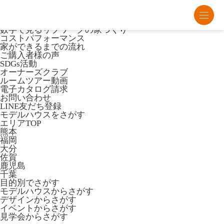
熊本・福岡・大分の注文住宅・平屋はリブワーク
Lib Workとは
数字で見るリブワークの家づくり
コストパフォーマンス
家ができるまでの流れ
ご購入者様の声
SDGs活動
オーナーズクラブ
ルームツアー動画
電子カタログ請求
お問い合わせ
LINE友だち登録
モデルハウスをさがす
エリアTOP
熊本
福岡
大分
佐賀
鹿児島
千葉
目的別でさがす
モデルハウスからさがす
デザインからさがす
イベントからさがす
見学会からさがす