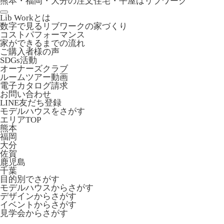
熊本・福岡・大分の注文住宅・平屋はリブワーク
Lib Workとは
数字で見るリブワークの家づくり
コストパフォーマンス
家ができるまでの流れ
ご購入者様の声
SDGs活動
オーナーズクラブ
ルームツアー動画
電子カタログ請求
お問い合わせ
LINE友だち登録
モデルハウスをさがす
エリアTOP
熊本
福岡
大分
佐賀
鹿児島
千葉
目的別でさがす
モデルハウスからさがす
デザインからさがす
イベントからさがす
見学会からさがす