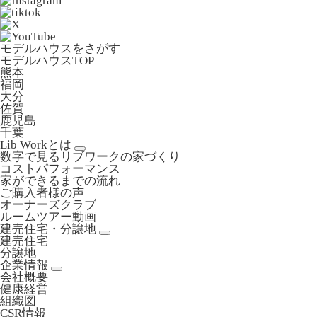
モデルハウスをさがす
モデルハウスTOP
熊本
福岡
大分
佐賀
鹿児島
千葉
Lib Workとは
数字で見るリブワークの家づくり
コストパフォーマンス
家ができるまでの流れ
ご購入者様の声
オーナーズクラブ
ルームツアー動画
建売住宅・分譲地
建売住宅
分譲地
企業情報
会社概要
健康経営
組織図
CSR情報