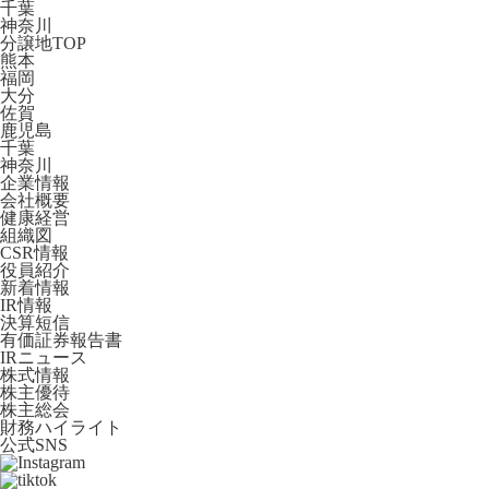
千葉
神奈川
分譲地TOP
熊本
福岡
大分
佐賀
鹿児島
千葉
神奈川
企業情報
会社概要
健康経営
組織図
CSR情報
役員紹介
新着情報
IR情報
決算短信
有価証券報告書
IRニュース
株式情報
株主優待
株主総会
財務ハイライト
公式SNS