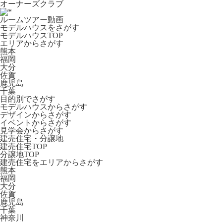
オーナーズクラブ
ルームツアー動画
モデルハウスをさがす
モデルハウスTOP
エリアからさがす
熊本
福岡
大分
佐賀
鹿児島
千葉
目的別でさがす
モデルハウスからさがす
デザインからさがす
イベントからさがす
見学会からさがす
建売住宅・分譲地
建売住宅TOP
分譲地TOP
建売住宅をエリアからさがす
熊本
福岡
大分
佐賀
鹿児島
千葉
神奈川