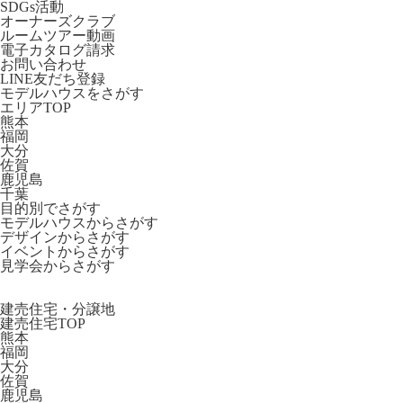
SDGs活動
オーナーズクラブ
ルームツアー動画
電子カタログ請求
お問い合わせ
LINE友だち登録
モデルハウスをさがす
エリアTOP
熊本
福岡
大分
佐賀
鹿児島
千葉
目的別でさがす
モデルハウスからさがす
デザインからさがす
イベントからさがす
見学会からさがす
建売住宅・分譲地
建売住宅TOP
熊本
福岡
大分
佐賀
鹿児島