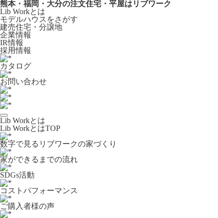
熊本・福岡・大分の注文住宅・平屋はリブワーク
Lib Workとは
モデルハウスをさがす
建売住宅・分譲地
企業情報
IR情報
採用情報
カタログ
お問い合わせ
Lib Workとは
Lib WorkとはTOP
数字で⾒るリブワークの家づくり
家ができるまでの流れ
SDGs活動
コストパフォーマンス
ご購入者様の声