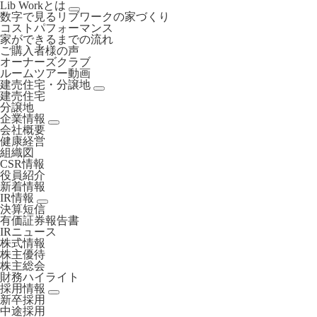
Lib Workとは
数字で見るリブワークの家づくり
コストパフォーマンス
家ができるまでの流れ
ご購入者様の声
オーナーズクラブ
ルームツアー動画
建売住宅・分譲地
建売住宅
分譲地
企業情報
会社概要
健康経営
組織図
CSR情報
役員紹介
新着情報
IR情報
決算短信
有価証券報告書
IRニュース
株式情報
株主優待
株主総会
財務ハイライト
採用情報
新卒採用
中途採用