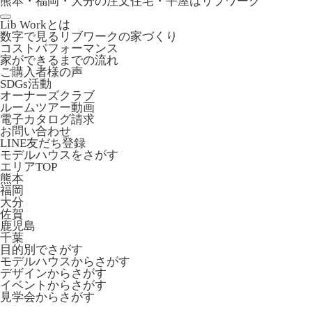
熊本・福岡・大分の注文住宅・平屋はリブワーク
Lib Workとは
数字で見るリブワークの家づくり
コストパフォーマンス
家ができるまでの流れ
ご購入者様の声
SDGs活動
オーナーズクラブ
ルームツアー動画
電子カタログ請求
お問い合わせ
LINE友だち登録
モデルハウスをさがす
エリアTOP
熊本
福岡
大分
佐賀
鹿児島
千葉
目的別でさがす
モデルハウスからさがす
デザインからさがす
イベントからさがす
見学会からさがす