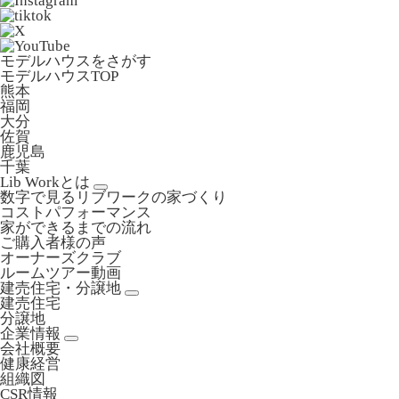
モデルハウスをさがす
モデルハウスTOP
熊本
福岡
大分
佐賀
鹿児島
千葉
Lib Workとは
数字で見るリブワークの家づくり
コストパフォーマンス
家ができるまでの流れ
ご購入者様の声
オーナーズクラブ
ルームツアー動画
建売住宅・分譲地
建売住宅
分譲地
企業情報
会社概要
健康経営
組織図
CSR情報