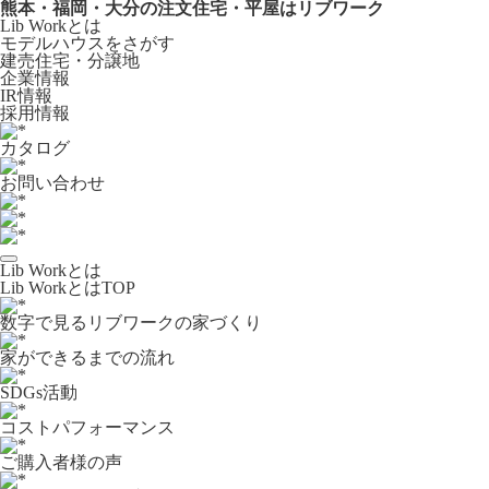
熊本・福岡・大分の注文住宅・平屋はリブワーク
Lib Workとは
モデルハウスをさがす
建売住宅・分譲地
企業情報
IR情報
採用情報
カタログ
お問い合わせ
Lib Workとは
Lib WorkとはTOP
数字で⾒るリブワークの家づくり
家ができるまでの流れ
SDGs活動
コストパフォーマンス
ご購入者様の声