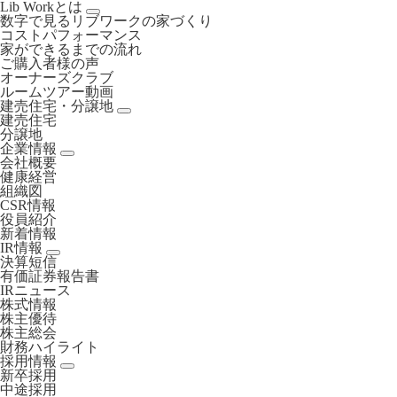
Lib Workとは
数字で見るリブワークの家づくり
コストパフォーマンス
家ができるまでの流れ
ご購入者様の声
オーナーズクラブ
ルームツアー動画
建売住宅・分譲地
建売住宅
分譲地
企業情報
会社概要
健康経営
組織図
CSR情報
役員紹介
新着情報
IR情報
決算短信
有価証券報告書
IRニュース
株式情報
株主優待
株主総会
財務ハイライト
採用情報
新卒採用
中途採用