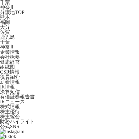
千葉
神奈川
分譲地TOP
熊本
福岡
大分
佐賀
鹿児島
千葉
神奈川
企業情報
会社概要
健康経営
組織図
CSR情報
役員紹介
新着情報
IR情報
決算短信
有価証券報告書
IRニュース
株式情報
株主優待
株主総会
財務ハイライト
公式SNS