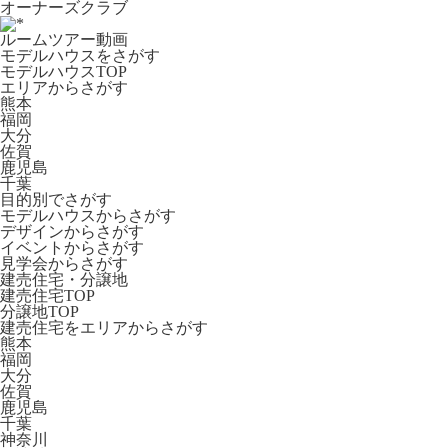
オーナーズクラブ
ルームツアー動画
モデルハウスをさがす
モデルハウスTOP
エリアからさがす
熊本
福岡
大分
佐賀
鹿児島
千葉
目的別でさがす
モデルハウスからさがす
デザインからさがす
イベントからさがす
見学会からさがす
建売住宅・分譲地
建売住宅TOP
分譲地TOP
建売住宅をエリアからさがす
熊本
福岡
大分
佐賀
鹿児島
千葉
神奈川