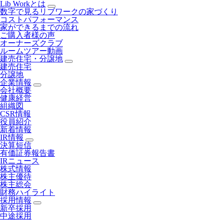
Lib Workとは
数字で見るリブワークの家づくり
コストパフォーマンス
家ができるまでの流れ
ご購入者様の声
オーナーズクラブ
ルームツアー動画
建売住宅・分譲地
建売住宅
分譲地
企業情報
会社概要
健康経営
組織図
CSR情報
役員紹介
新着情報
IR情報
決算短信
有価証券報告書
IRニュース
株式情報
株主優待
株主総会
財務ハイライト
採用情報
新卒採用
中途採用