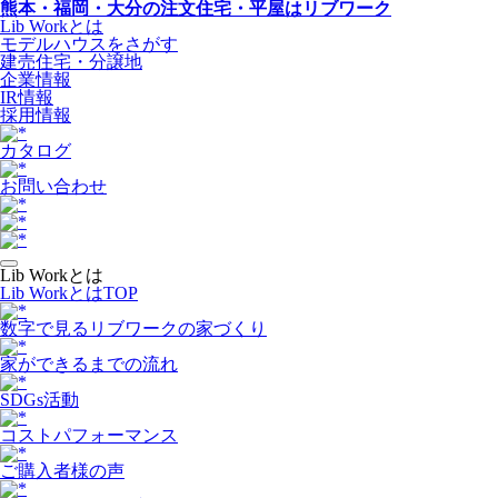
熊本・福岡・大分の注文住宅・平屋はリブワーク
Lib Workとは
モデルハウスをさがす
建売住宅・分譲地
企業情報
IR情報
採用情報
カタログ
お問い合わせ
Lib Workとは
Lib WorkとはTOP
数字で⾒るリブワークの家づくり
家ができるまでの流れ
SDGs活動
コストパフォーマンス
ご購入者様の声