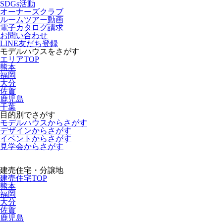
SDGs活動
オーナーズクラブ
ルームツアー動画
電子カタログ請求
お問い合わせ
LINE友だち登録
モデルハウスをさがす
エリアTOP
熊本
福岡
大分
佐賀
鹿児島
千葉
目的別でさがす
モデルハウスからさがす
デザインからさがす
イベントからさがす
見学会からさがす
建売住宅・分譲地
建売住宅TOP
熊本
福岡
大分
佐賀
鹿児島