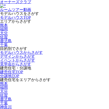
オーナーズクラブ
ルームツアー動画
モデルハウスをさがす
モデルハウスTOP
エリアからさがす
熊本
福岡
大分
佐賀
鹿児島
千葉
目的別でさがす
モデルハウスからさがす
デザインからさがす
イベントからさがす
見学会からさがす
建売住宅・分譲地
建売住宅TOP
分譲地TOP
建売住宅をエリアからさがす
熊本
福岡
大分
佐賀
鹿児島
千葉
神奈川