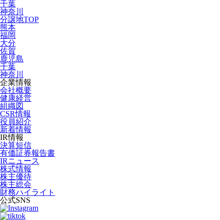
千葉
神奈川
分譲地TOP
熊本
福岡
大分
佐賀
鹿児島
千葉
神奈川
企業情報
会社概要
健康経営
組織図
CSR情報
役員紹介
新着情報
IR情報
決算短信
有価証券報告書
IRニュース
株式情報
株主優待
株主総会
財務ハイライト
公式SNS