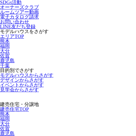
SDGs活動
オーナーズクラブ
ルームツアー動画
電子カタログ請求
お問い合わせ
LINE友だち登録
モデルハウスをさがす
エリアTOP
熊本
福岡
大分
佐賀
鹿児島
千葉
目的別でさがす
モデルハウスからさがす
デザインからさがす
イベントからさがす
見学会からさがす
建売住宅・分譲地
建売住宅TOP
熊本
福岡
大分
佐賀
鹿児島