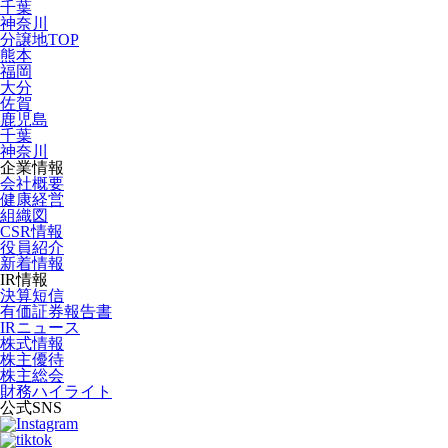
千葉
神奈川
分譲地TOP
熊本
福岡
大分
佐賀
鹿児島
千葉
神奈川
企業情報
会社概要
健康経営
組織図
CSR情報
役員紹介
新着情報
IR情報
決算短信
有価証券報告書
IRニュース
株式情報
株主優待
株主総会
財務ハイライト
公式SNS