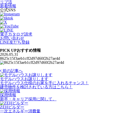
リブ活
新着情報
公式SNS
電子カタログ請求
お問い合わせ
LINE友だち登録
PICK UP
おすすめ情報
2026.05.31
8625c15f3aeb1cff2d97d60f2b27ae4d
前の記事へ
モデルハウスお譲りします
モデルハウス仕様のお家を手に入れるチャンス！
建売物件を検討されている方はこちら！
採用情報
新卒・キャリア採用に関して。
ZEHビルダー
一次エネルギー消費量