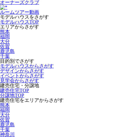
オーナーズクラブ
ルームツアー動画
モデルハウスをさがす
モデルハウスTOP
エリアからさがす
熊本
福岡
大分
佐賀
鹿児島
千葉
目的別でさがす
モデルハウスからさがす
デザインからさがす
イベントからさがす
見学会からさがす
建売住宅・分譲地
建売住宅TOP
分譲地TOP
建売住宅をエリアからさがす
熊本
福岡
大分
佐賀
鹿児島
千葉
神奈川