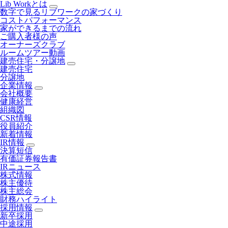
Lib Workとは
数字で見るリブワークの家づくり
コストパフォーマンス
家ができるまでの流れ
ご購入者様の声
オーナーズクラブ
ルームツアー動画
建売住宅・分譲地
建売住宅
分譲地
企業情報
会社概要
健康経営
組織図
CSR情報
役員紹介
新着情報
IR情報
決算短信
有価証券報告書
IRニュース
株式情報
株主優待
株主総会
財務ハイライト
採用情報
新卒採用
中途採用