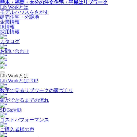
熊本・福岡・大分の注文住宅・平屋はリブワーク
Lib Workとは
モデルハウスをさがす
建売住宅・分譲地
企業情報
IR情報
採用情報
カタログ
お問い合わせ
Lib Workとは
Lib WorkとはTOP
数字で⾒るリブワークの家づくり
家ができるまでの流れ
SDGs活動
コストパフォーマンス
ご購入者様の声