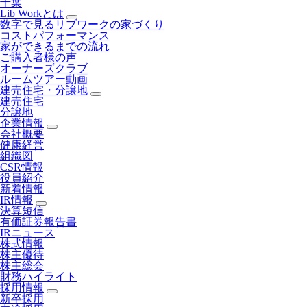
千葉
Lib Workとは
数字で見るリブワークの家づくり
コストパフォーマンス
家ができるまでの流れ
ご購入者様の声
オーナーズクラブ
ルームツアー動画
建売住宅・分譲地
建売住宅
分譲地
企業情報
会社概要
健康経営
組織図
CSR情報
役員紹介
新着情報
IR情報
決算短信
有価証券報告書
IRニュース
株式情報
株主優待
株主総会
財務ハイライト
採用情報
新卒採用