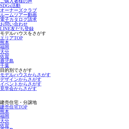
ご購入者様の声
SDGs活動
オーナーズクラブ
ルームツアー動画
電子カタログ請求
お問い合わせ
LINE友だち登録
モデルハウスをさがす
エリアTOP
熊本
福岡
大分
佐賀
鹿児島
千葉
目的別でさがす
モデルハウスからさがす
デザインからさがす
イベントからさがす
見学会からさがす
建売住宅・分譲地
建売住宅TOP
熊本
福岡
大分
佐賀