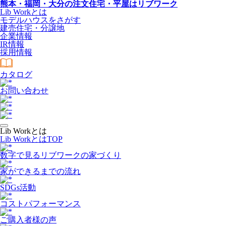
熊本・福岡・大分の注文住宅・平屋はリブワーク
Lib Workとは
モデルハウスをさがす
建売住宅・分譲地
企業情報
IR情報
採用情報
カタログ
お問い合わせ
Lib Workとは
Lib WorkとはTOP
数字で⾒るリブワークの家づくり
家ができるまでの流れ
SDGs活動
コストパフォーマンス
ご購入者様の声